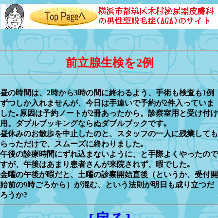
前立腺生検を2例
昼の時間は、2時から3時の間に終わるよう、手術も検査も1例
ずつしか入れませんが、今日は手違いで予約が2件入っていま
した｡原因は予約ノートが2冊あったから。診察室用と受け付け
用。ダブルブッキングならぬダブルブックです｡
昼休みのお散歩を中止したのと、スタッフの一人に残業しても
らっただけで、スムーズに終わりました｡
午後の診療時間にずれ込まないように、と手際よくやったので
すが、午後はあまり患者さんが来院されず、暇でした｡
金曜の午後が暇だと、土曜の診察開始直後（というか、受付開
始前の9時ごろから）が混む、という法則が明日も成り立つだ
ろうか?