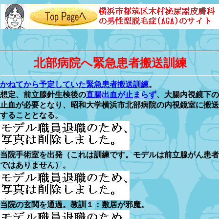
北部病院へ緊急患者搬送訓練
かねてから予定していた緊急患者搬送訓練
。
想定、前立腺針生検後の
直腸出血が止まらず
、大腸内視鏡下の
止血が必要となり、昭和大学横浜市北部病院の内視鏡室に搬送
することとなる。
当院手術室を出発（これは訓練です。モデルは前立腺がん患者
ではありません）。
当院の玄関を通過。教訓１：敷居が邪魔。