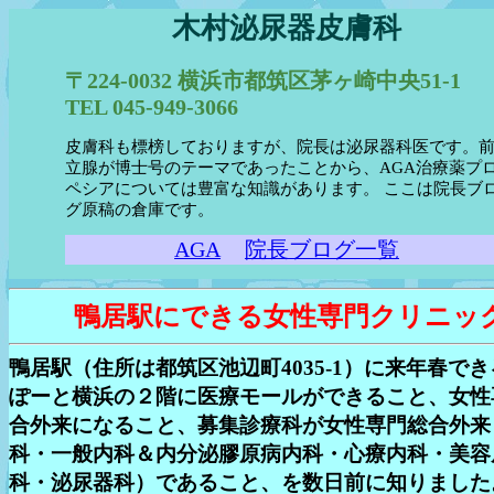
木村泌尿器皮膚科
〒224-0032 横浜市都筑区茅ヶ崎中央51-1
TEL 045-949-3066
皮膚科も標榜しておりますが、院長は泌尿器科医です。
立腺が博士号のテーマであったことから、AGA治療薬プ
ペシアについては豊富な知識があります。 ここは院長ブ
グ原稿の倉庫です。
AGA
院長ブログ一覧
鴨居駅にできる女性専門クリニッ
鴨居駅（住所は都筑区池辺町4035-1）に来年春で
ぽーと横浜の２階に医療モールができること、女性
合外来になること、募集診療科が女性専門総合外来
科・一般内科＆内分泌膠原病内科・心療内科・美容
科・泌尿器科）であること、を数日前に知りました