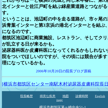
これがららぽーと横浜の完成と同じ来年春に、第3
北インターと佐江戸町を結ぶ緑産業道路とつながる
す。
ということは、池辺町の中を走る道路が、市ヶ尾の
浜青葉インターと第3京浜の港北インターとを結ぶ
になるのです。
都筑区池辺町に商業施設、レストラン、そしてクリ
が乱立する日が来るかも。
泌尿器科医か皮膚科医になってくれるかもしれない
院をついでほしいのですが、その頃には競合が多す
理になっているかも。
2006年10月20日の院長ブログ原稿
[横浜市都筑区センター南駅木村泌尿器皮膚科院長日
院長略歴
得意な疾患
地図
診療時間
English
page
横浜市都筑区茅ヶ崎中央51-1