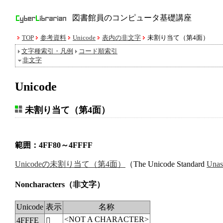
図書館員のコンピュータ基礎講座
TOP
参考資料
Unicode
表内の非文字
未割り当て（第4面）
文字種索引・凡例
コード順索引
非文字
Unicode
未割り当て（第4面）
範囲：4FF80～4FFFF
Unicodeの未割り当て（第4面）
（The Unicode Standard
Unas
Noncharacters
（非文字）
Unicode
表示
名称
<NOT A CHARACTER>
4FFFE
񏿾