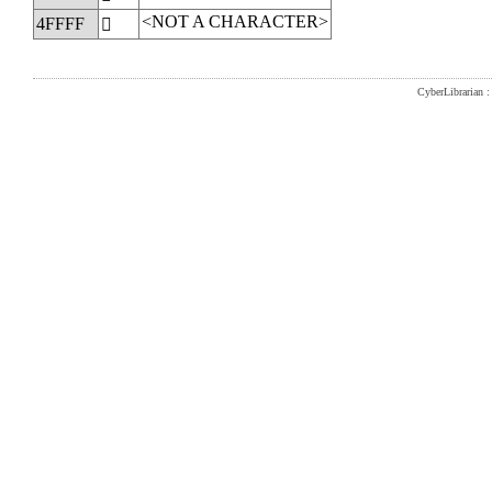
<NOT A CHARACTER>
4FFFF
񏿿
CyberLibrarian : 