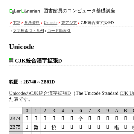
図書館員のコンピュータ基礎講座
TOP
参考資料
Unicode
東アジア
CJK統合漢字拡張D
文字種索引・凡例
コード順索引
Unicode
CJK統合漢字拡張D
範囲：2B740～2B81D
UnicodeのCJK統合漢字拡張D
（The Unicode Standard
CJK Un
た表です。
0
1
2
3
4
5
6
7
8
9
A
B
2B74
𫝀
𫝁
𫝂
𫝃
𫝄
𫝅
𫝇
𫝈
𫝉
𫝊
𫝋
𫝆
2B75
𫝐
𫝒
𫝔
𫝕
𫝖
𫝗
𫝘
𫝙
𫝛
𫝑
𫝓
𫝚