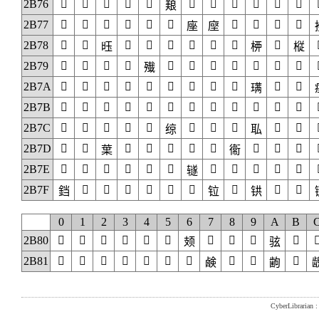
2B76
𫝠
𫝡
𫝢
𫝣
𫝤
𫝦
𫝧
𫝨
𫝩
𫝪
𫝫
𫝥
2B77
𫝰
𫝱
𫝲
𫝳
𫝴
𫝵
𫝸
𫝹
𫝺
𫝻
𫝶
𫝷
2B78
𫞀
𫞁
𫞃
𫞄
𫞅
𫞆
𫞇
𫞈
𫞊
𫞂
𫞉
𫞋
2B79
𫞐
𫞑
𫞒
𫞓
𫞕
𫞖
𫞗
𫞘
𫞙
𫞚
𫞛
𫞔
2B7A
𫞠
𫞡
𫞢
𫞣
𫞤
𫞥
𫞦
𫞧
𫞨
𫞪
𫞫
𫞩
2B7B
𫞰
𫞱
𫞲
𫞳
𫞴
𫞵
𫞶
𫞷
𫞸
𫞹
𫞺
𫞻
2B7C
𫟀
𫟁
𫟂
𫟃
𫟄
𫟆
𫟇
𫟈
𫟊
𫟋
𫟅
𫟉
2B7D
𫟐
𫟑
𫟓
𫟔
𫟕
𫟖
𫟗
𫟙
𫟚
𫟛
𫟒
𫟘
2B7E
𫟠
𫟡
𫟢
𫟣
𫟤
𫟥
𫟧
𫟨
𫟩
𫟪
𫟫
𫟦
2B7F
𫟱
𫟲
𫟳
𫟴
𫟵
𫟶
𫟸
𫟺
𫟻
𫟰
𫟷
𫟹
0
1
2
3
4
5
6
7
8
9
A
B
2B80
𫠀
𫠁
𫠂
𫠃
𫠄
𫠅
𫠇
𫠈
𫠉
𫠋

𫠆
𫠊
2B81
𫠐
𫠑
𫠒
𫠓
𫠔
𫠕
𫠖
𫠘
𫠙
𫠛
𫠗
𫠚

CyberLibrarian : 