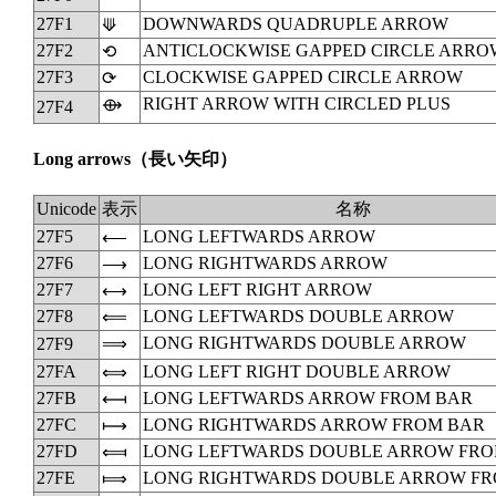
27F1
DOWNWARDS QUADRUPLE ARROW
⟱
27F2
ANTICLOCKWISE GAPPED CIRCLE ARRO
⟲
27F3
CLOCKWISE GAPPED CIRCLE ARROW
⟳
RIGHT ARROW WITH CIRCLED PLUS
⟴
27F4
Long arrows
（長い矢印）
Unicode
表示
名称
27F5
LONG LEFTWARDS ARROW
⟵
27F6
LONG RIGHTWARDS ARROW
⟶
27F7
LONG LEFT RIGHT ARROW
⟷
27F8
LONG LEFTWARDS DOUBLE ARROW
⟸
LONG RIGHTWARDS DOUBLE ARROW
27F9
⟹
27FA
LONG LEFT RIGHT DOUBLE ARROW
⟺
27FB
LONG LEFTWARDS ARROW FROM BAR
⟻
27FC
LONG RIGHTWARDS ARROW FROM BAR
⟼
27FD
LONG LEFTWARDS DOUBLE ARROW FRO
⟽
27FE
LONG RIGHTWARDS DOUBLE ARROW FR
⟾