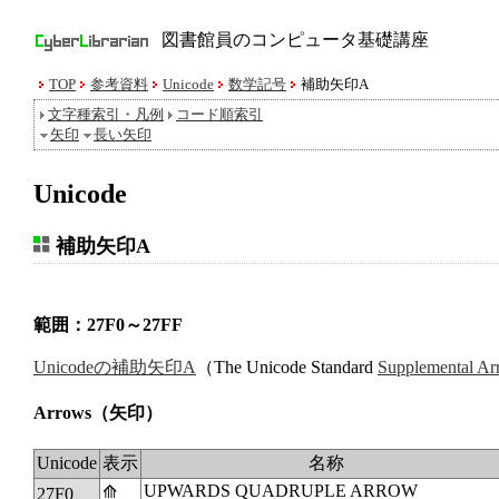
図書館員のコンピュータ基礎講座
TOP
参考資料
Unicode
数学記号
補助矢印A
文字種索引・凡例
コード順索引
矢印
長い矢印
Unicode
補助矢印A
範囲：27F0～27FF
Unicodeの補助矢印A
（The Unicode Standard
Supplemental A
Arrows
（矢印）
Unicode
表示
名称
UPWARDS QUADRUPLE ARROW
⟰
27F0