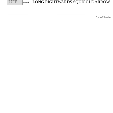
27FF
LONG RIGHTWARDS SQUIGGLE ARROW
⟿
CyberLibrarian : 