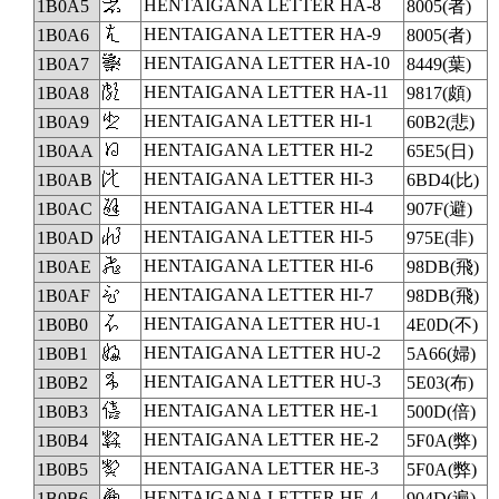
𛂥
HENTAIGANA LETTER HA-8
1B0A5
8005(者)
𛂦
HENTAIGANA LETTER HA-9
1B0A6
8005(者)
𛂧
HENTAIGANA LETTER HA-10
1B0A7
8449(葉)
𛂨
HENTAIGANA LETTER HA-11
1B0A8
9817(頗)
𛂩
HENTAIGANA LETTER HI-1
1B0A9
60B2(悲)
𛂪
HENTAIGANA LETTER HI-2
1B0AA
65E5(日)
𛂫
HENTAIGANA LETTER HI-3
1B0AB
6BD4(比)
𛂬
HENTAIGANA LETTER HI-4
1B0AC
907F(避)
𛂭
HENTAIGANA LETTER HI-5
1B0AD
975E(非)
𛂮
HENTAIGANA LETTER HI-6
1B0AE
98DB(飛)
𛂯
HENTAIGANA LETTER HI-7
1B0AF
98DB(飛)
𛂰
HENTAIGANA LETTER HU-1
1B0B0
4E0D(不)
𛂱
HENTAIGANA LETTER HU-2
1B0B1
5A66(婦)
𛂲
HENTAIGANA LETTER HU-3
1B0B2
5E03(布)
𛂳
HENTAIGANA LETTER HE-1
1B0B3
500D(倍)
𛂴
HENTAIGANA LETTER HE-2
1B0B4
5F0A(弊)
𛂵
HENTAIGANA LETTER HE-3
1B0B5
5F0A(弊)
𛂶
HENTAIGANA LETTER HE-4
1B0B6
904D(遍)