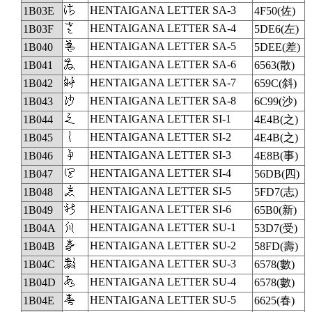
𛀾
HENTAIGANA LETTER SA-3
1B03E
4F50(佐)
𛀿
HENTAIGANA LETTER SA-4
1B03F
5DE6(左)
𛁀
HENTAIGANA LETTER SA-5
1B040
5DEE(差)
𛁁
HENTAIGANA LETTER SA-6
1B041
6563(散)
𛁂
HENTAIGANA LETTER SA-7
1B042
659C(斜)
𛁃
HENTAIGANA LETTER SA-8
1B043
6C99(沙)
𛁄
HENTAIGANA LETTER SI-1
1B044
4E4B(之)
𛁅
HENTAIGANA LETTER SI-2
1B045
4E4B(之)
𛁆
HENTAIGANA LETTER SI-3
1B046
4E8B(事)
𛁇
HENTAIGANA LETTER SI-4
1B047
56DB(四)
𛁈
HENTAIGANA LETTER SI-5
1B048
5FD7(志)
𛁉
HENTAIGANA LETTER SI-6
1B049
65B0(新)
𛁊
HENTAIGANA LETTER SU-1
1B04A
53D7(受)
𛁋
HENTAIGANA LETTER SU-2
1B04B
58FD(壽)
𛁌
HENTAIGANA LETTER SU-3
1B04C
6578(數)
𛁍
HENTAIGANA LETTER SU-4
1B04D
6578(數)
𛁎
HENTAIGANA LETTER SU-5
1B04E
6625(春)