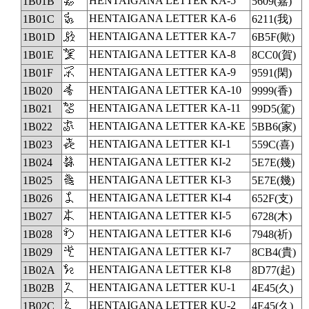
𛀛
HENTAIGANA LETTER KA-5
1B01B
5609(嘉)
𛀜
HENTAIGANA LETTER KA-6
1B01C
6211(我)
𛀝
HENTAIGANA LETTER KA-7
1B01D
6B5F(歟)
𛀞
HENTAIGANA LETTER KA-8
1B01E
8CC0(賀)
𛀟
HENTAIGANA LETTER KA-9
1B01F
9591(閑)
𛀠
HENTAIGANA LETTER KA-10
1B020
9999(香)
𛀡
HENTAIGANA LETTER KA-11
1B021
99D5(駕)
𛀢
HENTAIGANA LETTER KA-KE
1B022
5BB6(家)
𛀣
HENTAIGANA LETTER KI-1
1B023
559C(喜)
𛀤
HENTAIGANA LETTER KI-2
1B024
5E7E(幾)
𛀥
HENTAIGANA LETTER KI-3
1B025
5E7E(幾)
𛀦
HENTAIGANA LETTER KI-4
1B026
652F(支)
𛀧
HENTAIGANA LETTER KI-5
1B027
6728(木)
𛀨
HENTAIGANA LETTER KI-6
1B028
7948(祈)
𛀩
HENTAIGANA LETTER KI-7
1B029
8CB4(貴)
𛀪
HENTAIGANA LETTER KI-8
1B02A
8D77(起)
𛀫
HENTAIGANA LETTER KU-1
1B02B
4E45(久)
𛀬
HENTAIGANA LETTER KU-2
1B02C
4E45(久)