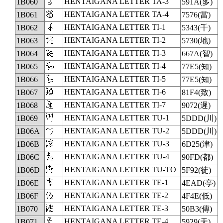
𛁠
HENTAIGANA LETTER TA-3
1B060
591A(多)
𛁡
HENTAIGANA LETTER TA-4
1B061
7576(當)
𛁢
HENTAIGANA LETTER TI-1
1B062
5343(千)
𛁣
HENTAIGANA LETTER TI-2
1B063
5730(地)
𛁤
HENTAIGANA LETTER TI-3
1B064
667A(智)
𛁥
HENTAIGANA LETTER TI-4
1B065
77E5(知)
𛁦
HENTAIGANA LETTER TI-5
1B066
77E5(知)
𛁧
HENTAIGANA LETTER TI-6
1B067
81F4(致)
𛁨
HENTAIGANA LETTER TI-7
1B068
9072(遲)
𛁩
HENTAIGANA LETTER TU-1
1B069
5DDD(川)
𛁪
HENTAIGANA LETTER TU-2
1B06A
5DDD(川)
𛁫
HENTAIGANA LETTER TU-3
1B06B
6D25(津)
𛁬
HENTAIGANA LETTER TU-4
1B06C
90FD(都)
𛁭
HENTAIGANA LETTER TU-TO
1B06D
5F92(徒)
𛁮
HENTAIGANA LETTER TE-1
1B06E
4EAD(亭)
𛁯
HENTAIGANA LETTER TE-2
1B06F
4F4E(低)
𛁰
HENTAIGANA LETTER TE-3
1B070
50B3(傳)
𛁱
HENTAIGANA LETTER TE-4
1B071
5929(天)