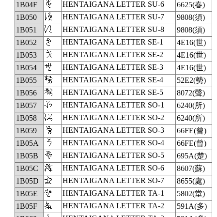
𛁏
HENTAIGANA LETTER SU-6
1B04F
6625(春)
𛁐
HENTAIGANA LETTER SU-7
1B050
9808(須)
𛁑
HENTAIGANA LETTER SU-8
1B051
9808(須)
𛁒
HENTAIGANA LETTER SE-1
1B052
4E16(世)
𛁓
HENTAIGANA LETTER SE-2
1B053
4E16(世)
𛁔
HENTAIGANA LETTER SE-3
1B054
4E16(世)
𛁕
HENTAIGANA LETTER SE-4
1B055
52E2(勢)
𛁖
HENTAIGANA LETTER SE-5
1B056
8072(聲)
𛁗
HENTAIGANA LETTER SO-1
1B057
6240(所)
𛁘
HENTAIGANA LETTER SO-2
1B058
6240(所)
𛁙
HENTAIGANA LETTER SO-3
1B059
66FE(曾)
𛁚
HENTAIGANA LETTER SO-4
1B05A
66FE(曾)
𛁛
HENTAIGANA LETTER SO-5
1B05B
695A(楚)
𛁜
HENTAIGANA LETTER SO-6
1B05C
8607(蘇)
𛁝
HENTAIGANA LETTER SO-7
1B05D
8655(處)
𛁞
HENTAIGANA LETTER TA-1
1B05E
5802(堂)
𛁟
HENTAIGANA LETTER TA-2
1B05F
591A(多)