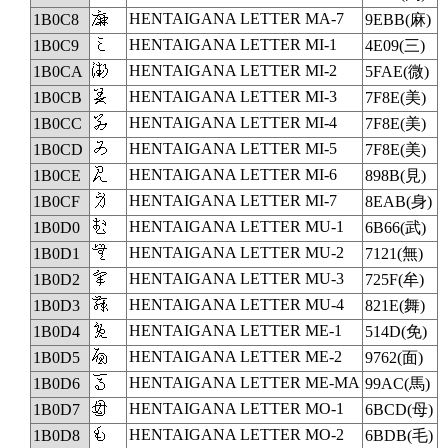
𛃈
HENTAIGANA LETTER MA-7
1B0C8
9EBB(麻)
𛃉
HENTAIGANA LETTER MI-1
1B0C9
4E09(三)
𛃊
HENTAIGANA LETTER MI-2
1B0CA
5FAE(微)
𛃋
HENTAIGANA LETTER MI-3
1B0CB
7F8E(美)
𛃌
HENTAIGANA LETTER MI-4
1B0CC
7F8E(美)
𛃍
HENTAIGANA LETTER MI-5
1B0CD
7F8E(美)
𛃎
HENTAIGANA LETTER MI-6
1B0CE
898B(見)
𛃏
HENTAIGANA LETTER MI-7
1B0CF
8EAB(身)
𛃐
HENTAIGANA LETTER MU-1
1B0D0
6B66(武)
𛃑
HENTAIGANA LETTER MU-2
1B0D1
7121(無)
𛃒
HENTAIGANA LETTER MU-3
1B0D2
725F(牟)
𛃓
HENTAIGANA LETTER MU-4
1B0D3
821E(舞)
𛃔
HENTAIGANA LETTER ME-1
1B0D4
514D(免)
𛃕
HENTAIGANA LETTER ME-2
1B0D5
9762(面)
𛃖
HENTAIGANA LETTER ME-MA
1B0D6
99AC(馬)
𛃗
HENTAIGANA LETTER MO-1
1B0D7
6BCD(母)
𛃘
HENTAIGANA LETTER MO-2
1B0D8
6BDB(毛)