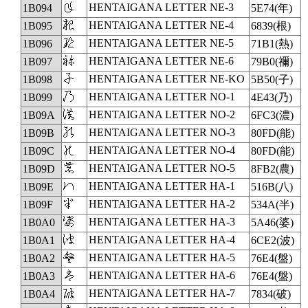
𛂔
HENTAIGANA LETTER NE-3
1B094
5E74(年)
𛂕
HENTAIGANA LETTER NE-4
1B095
6839(根)
𛂖
HENTAIGANA LETTER NE-5
1B096
71B1(熱)
𛂗
HENTAIGANA LETTER NE-6
1B097
79B0(禰)
𛂘
HENTAIGANA LETTER NE-KO
1B098
5B50(子)
𛂙
HENTAIGANA LETTER NO-1
1B099
4E43(乃)
𛂚
HENTAIGANA LETTER NO-2
1B09A
6FC3(濃)
𛂛
HENTAIGANA LETTER NO-3
1B09B
80FD(能)
𛂜
HENTAIGANA LETTER NO-4
1B09C
80FD(能)
𛂝
HENTAIGANA LETTER NO-5
1B09D
8FB2(農)
𛂞
HENTAIGANA LETTER HA-1
1B09E
516B(八)
𛂟
HENTAIGANA LETTER HA-2
1B09F
534A(半)
𛂠
HENTAIGANA LETTER HA-3
1B0A0
5A46(婆)
𛂡
HENTAIGANA LETTER HA-4
1B0A1
6CE2(波)
𛂢
HENTAIGANA LETTER HA-5
1B0A2
76E4(盤)
𛂣
HENTAIGANA LETTER HA-6
1B0A3
76E4(盤)
𛂤
HENTAIGANA LETTER HA-7
1B0A4
7834(破)