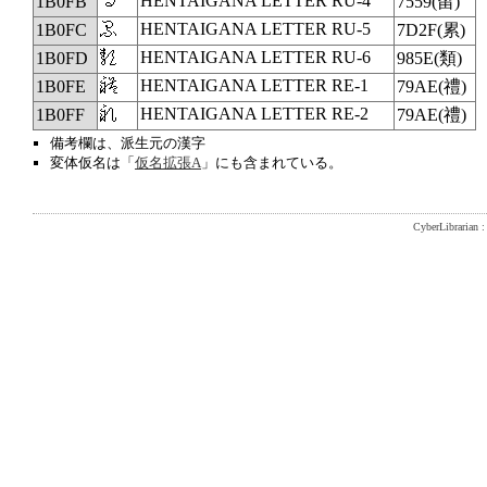
𛃻
HENTAIGANA LETTER RU-4
1B0FB
7559(留)
𛃼
HENTAIGANA LETTER RU-5
1B0FC
7D2F(累)
𛃽
HENTAIGANA LETTER RU-6
1B0FD
985E(類)
𛃾
HENTAIGANA LETTER RE-1
1B0FE
79AE(禮)
𛃿
HENTAIGANA LETTER RE-2
1B0FF
79AE(禮)
備考欄は、派生元の漢字
変体仮名は「
仮名拡張A
」にも含まれている。
CyberLibrarian : 