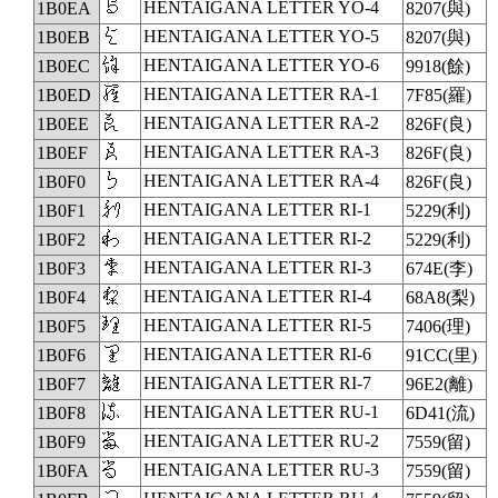
𛃪
HENTAIGANA LETTER YO-4
1B0EA
8207(與)
𛃫
HENTAIGANA LETTER YO-5
1B0EB
8207(與)
𛃬
HENTAIGANA LETTER YO-6
1B0EC
9918(餘)
𛃭
HENTAIGANA LETTER RA-1
1B0ED
7F85(羅)
𛃮
HENTAIGANA LETTER RA-2
1B0EE
826F(良)
𛃯
HENTAIGANA LETTER RA-3
1B0EF
826F(良)
𛃰
HENTAIGANA LETTER RA-4
1B0F0
826F(良)
𛃱
HENTAIGANA LETTER RI-1
1B0F1
5229(利)
𛃲
HENTAIGANA LETTER RI-2
1B0F2
5229(利)
𛃳
HENTAIGANA LETTER RI-3
1B0F3
674E(李)
𛃴
HENTAIGANA LETTER RI-4
1B0F4
68A8(梨)
𛃵
HENTAIGANA LETTER RI-5
1B0F5
7406(理)
𛃶
HENTAIGANA LETTER RI-6
1B0F6
91CC(里)
𛃷
HENTAIGANA LETTER RI-7
1B0F7
96E2(離)
𛃸
HENTAIGANA LETTER RU-1
1B0F8
6D41(流)
𛃹
HENTAIGANA LETTER RU-2
1B0F9
7559(留)
𛃺
HENTAIGANA LETTER RU-3
1B0FA
7559(留)