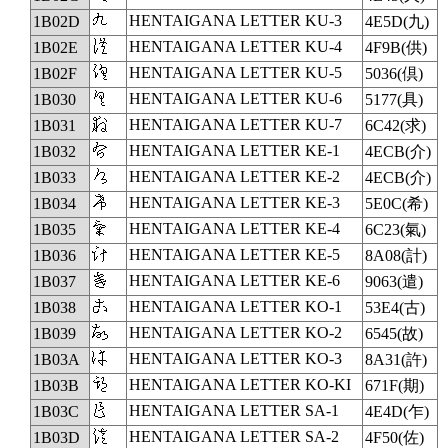
𛀭
HENTAIGANA LETTER KU-3
1B02D
4E5D(九)
𛀮
HENTAIGANA LETTER KU-4
1B02E
4F9B(供)
𛀯
HENTAIGANA LETTER KU-5
1B02F
5036(倶)
𛀰
HENTAIGANA LETTER KU-6
1B030
5177(具)
𛀱
HENTAIGANA LETTER KU-7
1B031
6C42(求)
𛀲
HENTAIGANA LETTER KE-1
1B032
4ECB(介)
𛀳
HENTAIGANA LETTER KE-2
1B033
4ECB(介)
𛀴
HENTAIGANA LETTER KE-3
1B034
5E0C(希)
𛀵
HENTAIGANA LETTER KE-4
1B035
6C23(氣)
𛀶
HENTAIGANA LETTER KE-5
1B036
8A08(計)
𛀷
HENTAIGANA LETTER KE-6
1B037
9063(遣)
𛀸
HENTAIGANA LETTER KO-1
1B038
53E4(古)
𛀹
HENTAIGANA LETTER KO-2
1B039
6545(故)
𛀺
HENTAIGANA LETTER KO-3
1B03A
8A31(許)
𛀻
HENTAIGANA LETTER KO-KI
1B03B
671F(期)
𛀼
HENTAIGANA LETTER SA-1
1B03C
4E4D(乍)
𛀽
HENTAIGANA LETTER SA-2
1B03D
4F50(佐)