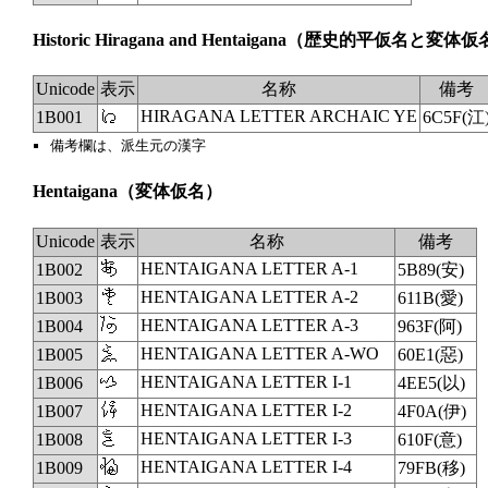
Historic Hiragana and Hentaigana
（歴史的平仮名と変体仮
Unicode
表示
名称
備考
𛀁
HIRAGANA LETTER ARCHAIC YE
1B001
6C5F(江
備考欄は、派生元の漢字
Hentaigana
（変体仮名）
Unicode
表示
名称
備考
𛀂
HENTAIGANA LETTER A-1
1B002
5B89(安)
𛀃
HENTAIGANA LETTER A-2
1B003
611B(愛)
𛀄
HENTAIGANA LETTER A-3
1B004
963F(阿)
𛀅
HENTAIGANA LETTER A-WO
1B005
60E1(惡)
𛀆
HENTAIGANA LETTER I-1
1B006
4EE5(以)
𛀇
HENTAIGANA LETTER I-2
1B007
4F0A(伊)
𛀈
HENTAIGANA LETTER I-3
1B008
610F(意)
𛀉
HENTAIGANA LETTER I-4
1B009
79FB(移)