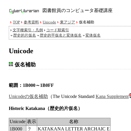
図書館員のコンピュータ基礎講座
TOP
参考資料
Unicode
東アジア
仮名補助
文字種索引・凡例
コード順索引
歴史的片仮名
歴史的平仮名と変体仮名
変体仮名
Unicode
仮名補助
範囲：1B000～1B0FF
Unicodeの仮名補助
（The Unicode Standard
Kana Supplement
Historic Katakana
（歴史的片仮名）
Unicode
表示
名称
1B000
𛀀
KATAKANA LETTER ARCHAIC E