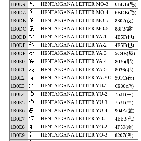
𛃙
HENTAIGANA LETTER MO-3
1B0D9
6BDB(毛)
𛃚
HENTAIGANA LETTER MO-4
1B0DA
6BDB(毛)
𛃛
HENTAIGANA LETTER MO-5
1B0DB
8302(茂)
𛃜
HENTAIGANA LETTER MO-6
1B0DC
88F3(裳)
𛃝
HENTAIGANA LETTER YA-1
1B0DD
4E5F(也)
𛃞
HENTAIGANA LETTER YA-2
1B0DE
4E5F(也)
𛃟
HENTAIGANA LETTER YA-3
1B0DF
5C4B(屋)
𛃠
HENTAIGANA LETTER YA-4
1B0E0
8036(耶)
𛃡
HENTAIGANA LETTER YA-5
1B0E1
8036(耶)
𛃢
HENTAIGANA LETTER YA-YO
1B0E2
591C(夜)
𛃣
HENTAIGANA LETTER YU-1
1B0E3
6E38(游)
𛃤
HENTAIGANA LETTER YU-2
1B0E4
7531(由)
𛃥
HENTAIGANA LETTER YU-3
1B0E5
7531(由)
𛃦
HENTAIGANA LETTER YU-4
1B0E6
904A(遊)
𛃧
HENTAIGANA LETTER YO-1
1B0E7
4EE3(代)
𛃨
HENTAIGANA LETTER YO-2
1B0E8
4F59(余)
𛃩
HENTAIGANA LETTER YO-3
1B0E9
8207(與)