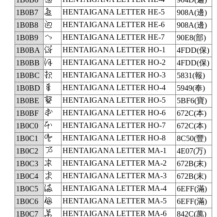
𛂷
HENTAIGANA LETTER HE-5
1B0B7
908A(邊)
𛂸
HENTAIGANA LETTER HE-6
1B0B8
908A(邊)
𛂹
HENTAIGANA LETTER HE-7
1B0B9
90E8(部)
𛂺
HENTAIGANA LETTER HO-1
1B0BA
4FDD(保)
𛂻
HENTAIGANA LETTER HO-2
1B0BB
4FDD(保)
𛂼
HENTAIGANA LETTER HO-3
1B0BC
5831(報)
𛂽
HENTAIGANA LETTER HO-4
1B0BD
5949(奉)
𛂾
HENTAIGANA LETTER HO-5
1B0BE
5BF6(寶)
𛂿
HENTAIGANA LETTER HO-6
1B0BF
672C(本)
𛃀
HENTAIGANA LETTER HO-7
1B0C0
672C(本)
𛃁
HENTAIGANA LETTER HO-8
1B0C1
8C50(豐)
𛃂
HENTAIGANA LETTER MA-1
1B0C2
4E07(万)
𛃃
HENTAIGANA LETTER MA-2
1B0C3
672B(末)
𛃄
HENTAIGANA LETTER MA-3
1B0C4
672B(末)
𛃅
HENTAIGANA LETTER MA-4
1B0C5
6EFF(滿)
𛃆
HENTAIGANA LETTER MA-5
1B0C6
6EFF(滿)
𛃇
HENTAIGANA LETTER MA-6
1B0C7
842C(萬)