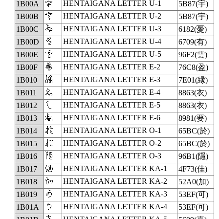
𛀊
HENTAIGANA LETTER U-1
1B00A
5B87(宇)
𛀋
HENTAIGANA LETTER U-2
1B00B
5B87(宇)
𛀌
HENTAIGANA LETTER U-3
1B00C
6182(憂)
𛀍
HENTAIGANA LETTER U-4
1B00D
6709(有)
𛀎
HENTAIGANA LETTER U-5
1B00E
96F2(雲)
𛀏
HENTAIGANA LETTER E-2
1B00F
76C8(盈)
𛀐
HENTAIGANA LETTER E-3
1B010
7E01(縁)
𛀑
HENTAIGANA LETTER E-4
1B011
8863(衣)
𛀒
HENTAIGANA LETTER E-5
1B012
8863(衣)
𛀓
HENTAIGANA LETTER E-6
1B013
8981(要)
𛀔
HENTAIGANA LETTER O-1
1B014
65BC(於)
𛀕
HENTAIGANA LETTER O-2
1B015
65BC(於)
𛀖
HENTAIGANA LETTER O-3
1B016
96B1(隱)
𛀗
HENTAIGANA LETTER KA-1
1B017
4F73(佳)
𛀘
HENTAIGANA LETTER KA-2
1B018
52A0(加)
𛀙
HENTAIGANA LETTER KA-3
1B019
53EF(可)
𛀚
HENTAIGANA LETTER KA-4
1B01A
53EF(可)