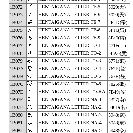
𛁲
HENTAIGANA LETTER TE-5
1B072
5929(天)
𛁳
HENTAIGANA LETTER TE-6
1B073
5929(天)
𛁴
HENTAIGANA LETTER TE-7
1B074
5E1D(帝)
𛁵
HENTAIGANA LETTER TE-8
1B075
5F16(弖)
𛁶
HENTAIGANA LETTER TE-9
1B076
8F49(轉)
𛁷
HENTAIGANA LETTER TO-1
1B077
571F(土)
𛁸
HENTAIGANA LETTER TO-2
1B078
5EA6(度)
𛁹
HENTAIGANA LETTER TO-3
1B079
6771(東)
𛁺
HENTAIGANA LETTER TO-4
1B07A
767B(登)
𛁻
HENTAIGANA LETTER TO-5
1B07B
767B(登)
𛁼
HENTAIGANA LETTER TO-6
1B07C
7825(砥)
𛁽
HENTAIGANA LETTER TO-RA
1B07D
7B49(等)
𛁾
HENTAIGANA LETTER NA-1
1B07E
5357(南)
𛁿
HENTAIGANA LETTER NA-2
1B07F
540D(名)
𛂀
HENTAIGANA LETTER NA-3
1B080
5948(奈)
𛂁
HENTAIGANA LETTER NA-4
1B081
5948(奈)
𛂂
HENTAIGANA LETTER NA-5
1B082
5948(奈)