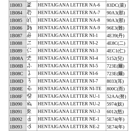
𛂃
HENTAIGANA LETTER NA-6
1B083
83DC(菜)
𛂄
HENTAIGANA LETTER NA-7
1B084
90A3(那)
𛂅
HENTAIGANA LETTER NA-8
1B085
90A3(那)
𛂆
HENTAIGANA LETTER NA-9
1B086
96E3(難)
𛂇
HENTAIGANA LETTER NI-1
1B087
4E39(丹)
𛂈
HENTAIGANA LETTER NI-2
1B088
4E8C(二)
𛂉
HENTAIGANA LETTER NI-3
1B089
4EC1(仁)
𛂊
HENTAIGANA LETTER NI-4
1B08A
5152(兒)
𛂋
HENTAIGANA LETTER NI-5
1B08B
723E(爾)
𛂌
HENTAIGANA LETTER NI-6
1B08C
723E(爾)
𛂍
HENTAIGANA LETTER NI-7
1B08D
8033(耳)
𛂎
HENTAIGANA LETTER NI-TE
1B08E
800C(而)
𛂏
HENTAIGANA LETTER NU-1
1B08F
52AA(努)
𛂐
HENTAIGANA LETTER NU-2
1B090
5974(奴)
𛂑
HENTAIGANA LETTER NU-3
1B091
6012(怒)
𛂒
HENTAIGANA LETTER NE-1
1B092
5E74(年)
𛂓
HENTAIGANA LETTER NE-2
1B093
5E74(年)