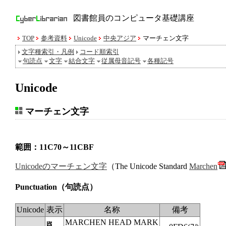
図書館員のコンピュータ基礎講座
TOP
参考資料
Unicode
中央アジア
マーチェン文字
文字種索引・凡例
コード順索引
句読点
文字
結合文字
従属母音記号
各種記号
Unicode
マーチェン文字
範囲：11C70～11CBF
Unicodeのマーチェン文字
（The Unicode Standard
Marchen
Punctuation
（句読点）
Unicode
表示
名称
備考
MARCHEN HEAD MARK
𑱰