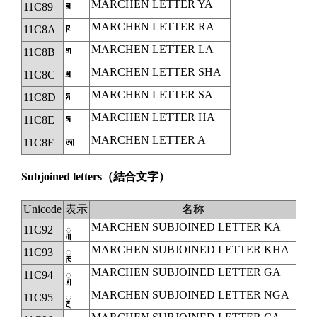
MARCHEN LETTER YA
11C89
𑲉
MARCHEN LETTER RA
11C8A
𑲊
MARCHEN LETTER LA
11C8B
𑲋
MARCHEN LETTER SHA
11C8C
𑲌
MARCHEN LETTER SA
11C8D
𑲍
MARCHEN LETTER HA
11C8E
𑲎
MARCHEN LETTER A
11C8F
𑲏
Subjoined letters
（結合文字）
Unicode
表示
名称
MARCHEN SUBJOINED LETTER KA
11C92
◌𑲒
MARCHEN SUBJOINED LETTER KHA
11C93
◌𑲓
MARCHEN SUBJOINED LETTER GA
11C94
◌𑲔
MARCHEN SUBJOINED LETTER NGA
11C95
◌𑲕