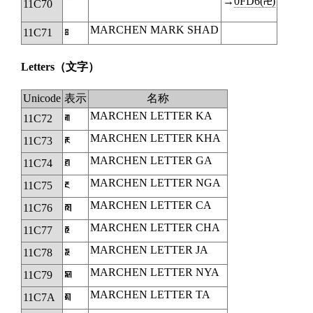
→
0FD6(࿖)
11C70
MARCHEN MARK SHAD
11C71
𑱱
Letters
（文字）
Unicode
表示
名称
MARCHEN LETTER KA
11C72
𑱲
MARCHEN LETTER KHA
11C73
𑱳
MARCHEN LETTER GA
11C74
𑱴
MARCHEN LETTER NGA
11C75
𑱵
MARCHEN LETTER CA
11C76
𑱶
MARCHEN LETTER CHA
11C77
𑱷
MARCHEN LETTER JA
11C78
𑱸
MARCHEN LETTER NYA
11C79
𑱹
MARCHEN LETTER TA
11C7A
𑱺