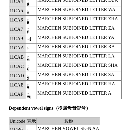
MARCHEN SUBJOINED LETTER DZA
11CA4
◌𑲤
MARCHEN SUBJOINED LETTER WA
11CA5
◌𑲥
MARCHEN SUBJOINED LETTER ZHA
11CA6
◌𑲦
MARCHEN SUBJOINED LETTER ZA
11CA7
◌𑲧
MARCHEN SUBJOINED LETTER YA
11CA9
𑲩
MARCHEN SUBJOINED LETTER RA
11CAA
◌𑲪
MARCHEN SUBJOINED LETTER LA
11CAB
◌𑲫
MARCHEN SUBJOINED LETTER SHA
11CAC
◌𑲬
MARCHEN SUBJOINED LETTER SA
11CAD
◌𑲭
MARCHEN SUBJOINED LETTER HA
11CAE
◌𑲮
MARCHEN SUBJOINED LETTER A
11CAF
◌𑲯
Dependent vowel signs
（従属母音記号）
Unicode
表示
名称
MARCHEN VOWEL SIGN AA
11CB0
◌𑲰