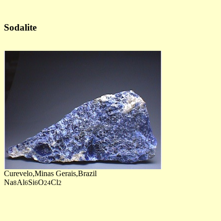
Sodalite
Curevelo,Minas Gerais,Brazil
Na
Al
Si
O
Cl
8
6
6
24
2