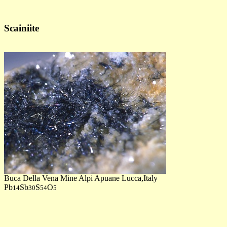
Scainiite
Buca Della Vena Mine Alpi Apuane Lucca,Italy
Pb
Sb
S
O
14
30
54
5