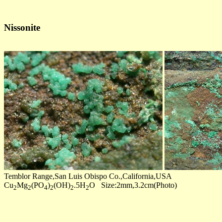
Nissonite
Temblor Range,San Luis Obispo Co.,California,USA
Cu
Mg
(PO
)
(OH)
.5H
O Size:2mm,3.2cm(Photo)
2
2
4
2
2
2