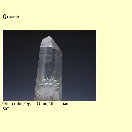
Quartz
Obira mine,Ogata,Ohno,Oita,Japan
SiO
2