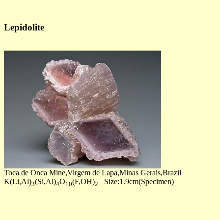
Lepidolite
Toca de Onca Mine,Virgem de Lapa,Minas Gerais,Brazil
K(Li,Al)
(Si,Al)
O
(F,OH)
Size:1.9cm(Specimen)
3
4
10
2