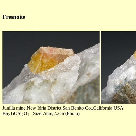
Fresnoite
Junilla mine,New Idria District,San Benito Co.,California,USA
Ba
TiOSi
O
Size:7mm,2.2cm(Photo)
2
2
7