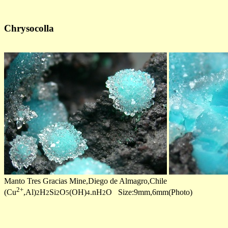
Chrysocolla
Manto Tres Gracias Mine,Diego de Almagro,Chile
2+
(Cu
,Al)
H
Si
O
(OH)
.nH
O Size:9mm,6mm(Photo)
2
2
2
5
4
2