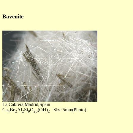
Bavenite
La Cabrera,Madrid,Spain
Ca
Be
Al
Si
O
(OH)
Size:5mm(Photo)
4
2
2
9
26
2