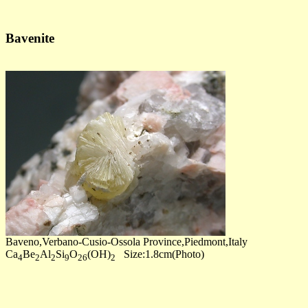
Bavenite
Baveno,Verbano-Cusio-Ossola Province,Piedmont,Italy
Ca
Be
Al
Si
O
(OH)
Size:1.8cm(Photo)
4
2
2
9
26
2