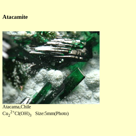
Atacamite
Atacama,Chile
2+
Cu
Cl(OH)
Size:5mm(Photo)
2
3