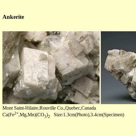
Ankerite
Mont Saint-Hilaire,Rouville Co.,Quebec,Canada
2+
Ca(Fe
,Mg,Mn)(CO
)
Size:1.3cm(Photo),3.4cm(Specimen)
3
2