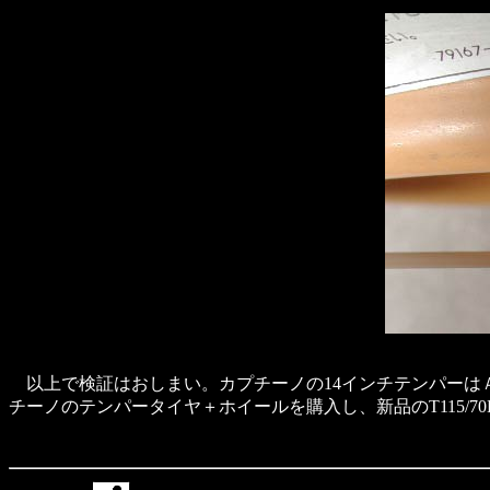
以上で検証はおしまい。カプチーノの14インチテンパーは
チーノのテンパータイヤ＋ホイールを購入し、新品のT115/7