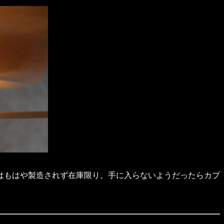
はもはや製造されず在庫限り。手に入らないようだったらカプ