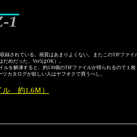
録されている。画質はあまりよくない。またこのTIFファイルには
ではだめだった、Ver5はOK）。
ルを解凍すると、約130個のTIFファイルが得られるので１
ーツカタログが欲しい人はヤフオクで買うべし。
ル 約1.6Ｍ）