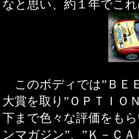
なと思い、約１年でこれ
このボディでは”ＢＥＥ
大賞を取り”ＯＰＴＩＯ
下まで色々な評価をもら
ンマガジン”、”Ｋ－Ｃ