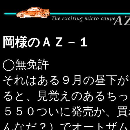
岡様のＡＺ－１
◯無免許
それはある９月の昼下が
ると、見覚えのあるちっ
５５０ついに発売か、買
んなだ？）でオートザム