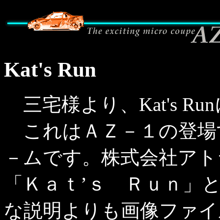
Kat's Run
三宅様より、Kat's R
これはＡＺ－１の登場
－ムです。株式会社アト
「Ｋａｔ’ｓ Ｒｕｎ」
な説明よりも画像ファイ