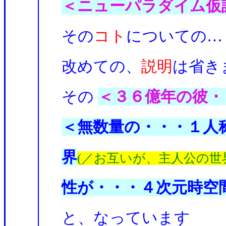
＜ニューパラダイム仮
その
コト
についての…
改めての、
説明
は省き
その
＜３６億年の彼・
＜無数量の・・・１人称
界
(／お互いが、主人公の
性が・・・４次元時空
と、なっています