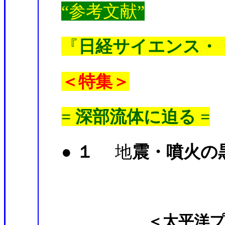
“参考文献”
『
日経サイエンス・
＜特集＞
= 深部流体に迫る =
● １
地
震・噴火の
＜太平洋プレート