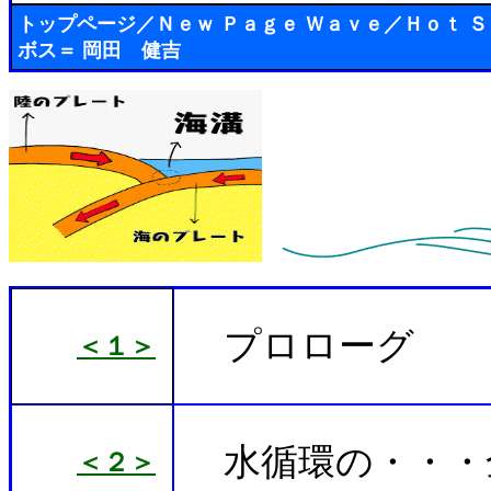
トップページ
／
Ｎｅｗ Ｐａｇｅ Ｗａｖｅ
／
Ｈｏｔ 
ボス＝ 岡田 健吉
プロローグ
＜１＞
水循環の・・・
＜２＞