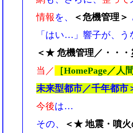
情報
を、
＜危機管理＞
「はい…」響子が、う
＜★ 危機管理／・・
当／
［HomePage／
未来型都市／千年都市
今後
は…
その、
＜★ 地震・噴