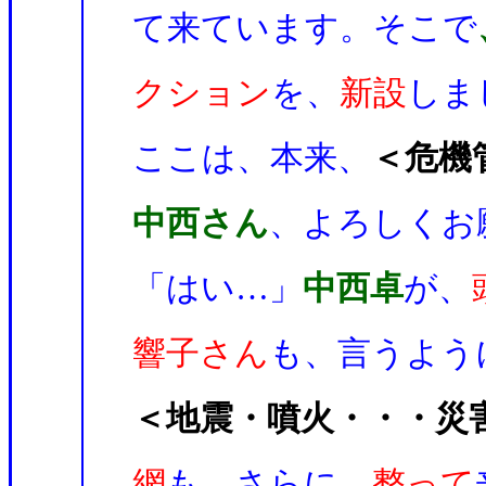
て来ています。そこで
クション
を、
新設
しま
ここは、本来、
＜危機
中西さん
、よろしくお
「はい…」
中西卓
が、
響子さん
も、言うよう
＜地震・噴火・・・災
網
も、さらに、
整って