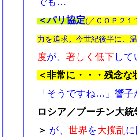
でも…
＜パリ協定
(／ＣＯＰ２１
力を追求。今世紀後半に、
度
が、
著しく低下
して
＜非常に・・・残念な
「そうですね…」響子
ロシア／プーチン大統
＞
が、
世界
を
大撹乱
に