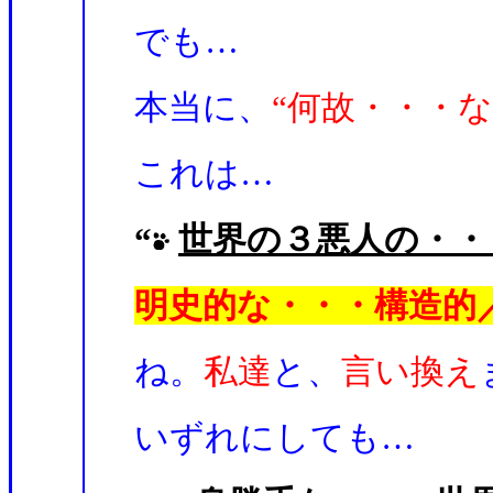
でも…
本当
に、
“何故・・・
これは…
“
世界の
３悪人の・・
明史的な・・・構造的
ね。
私達
と、
言い換え
いずれにしても…