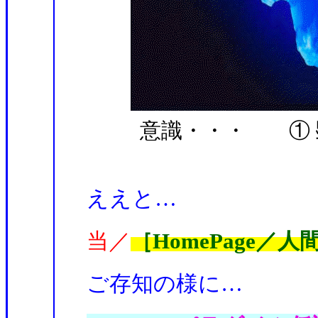
意識・・・ ① 
ええと…
当／
［HomePage／
ご存知の様に…