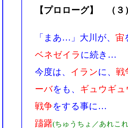
【プロローグ】 （３
「まあ…」大川が、
宙
ベネゼイラ
に続き…
今度は、
イラン
に、
戦
ーバ
をも、
ギュウギュ
戦争
をする事に…
躊躇
(ちゅうちょ／あれこ