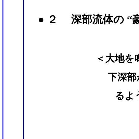
● ２ 深部流体の “
有馬・能
＜大地を鳴動させ
下深部から上昇
るようだ