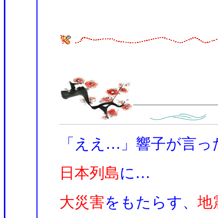
「ええ…」響子が言っ
日本列島
に…
大災害
をもたらす、
地