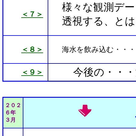
様々な観測デー
＜７＞
透視する、とは
＜８＞
海水を飲み込む・・・
今後の・・・深
＜９＞
２０２
上
６年
３月