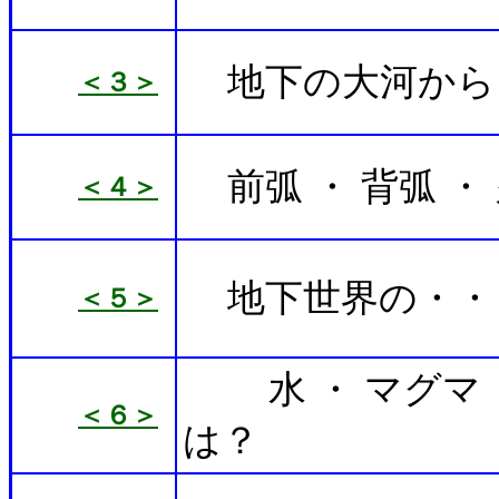
地下の大河から
＜３＞
前弧 ・ 背弧 
＜４＞
地下世界の・・
＜５＞
水 ・ マグマ 
＜６＞
は？