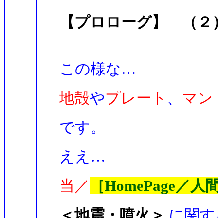
【プロローグ】 （２
この様な…
地殻
や
プレート
、
マン
です。
ええ…
当／
［HomePage／
＜地震・噴火＞
に関す