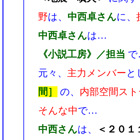
野
は、
中西卓さん
に、
中西卓さん
は…
《小説工房》／担当
で
元々、
主力メンバー
と
間］
の、
内部空間スト
そんな中
で…
中西さん
は、
＜２０１