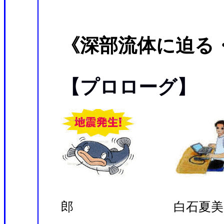
《深部流体に迫る
【プロローグ】
（
郎 白石夏美