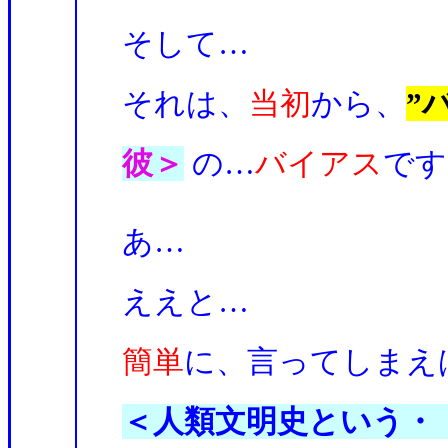
そして…
それは、
当初
から、
”
彼＞
の…
バイアス
です
あ…
ええと…
簡単
に、言ってしまえ
＜人類文明史という・