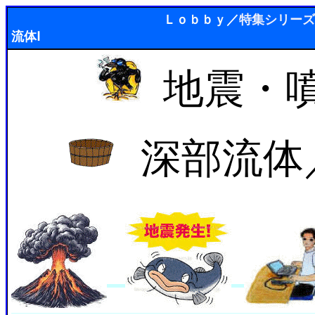
Ｌｏｂｂｙ
／
特集シリーズ
流体Ⅰ
地震・
深部流体