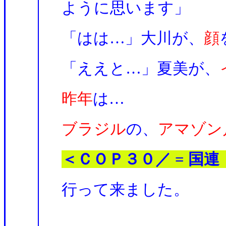
ように思います」
「はは…」大川が、
顔
「ええと…」夏美が、
昨年
は…
ブラジル
の、
アマゾン
＜ＣＯＰ３０／ = 国
行って来ました。