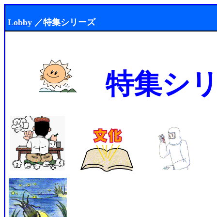
Lobby
／
特集シリーズ
特
集シ