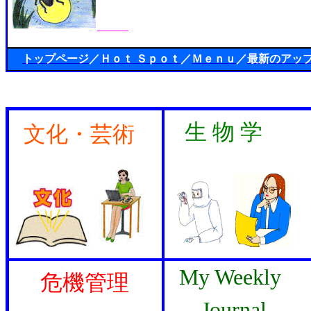
トップページ
／
Ｈｏｔ Ｓｐｏｔ
／
Ｍｅｎｕ
／
最新のアッ
生 物 学
文化・芸術
My Weekly
危機管理
Journal