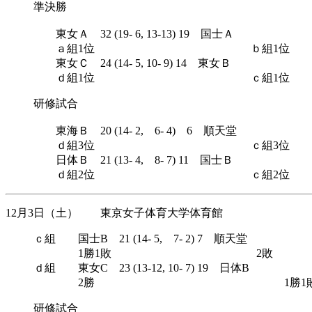
準決勝
東女Ａ 32 (19- 6, 13-13) 19 国士Ａ
ａ組1位 ｂ組1位
東女Ｃ 24 (14- 5, 10- 9) 14 東女Ｂ
ｄ組1位 ｃ組1位
研修試合
東海Ｂ 20 (14- 2, 6- 4) 6 順天堂
ｄ組3位 ｃ組3位
日体Ｂ 21 (13- 4, 8- 7) 11 国士Ｂ
ｄ組2位 ｃ組2位
12月3日（土） 東京女子体育大学体育館
ｃ組 国士B 21 (14- 5, 7- 2) 7 順天堂
1勝1敗 2敗
ｄ組 東女C 23 (13-12, 10- 7) 19 日体B
2勝 1勝1
研修試合