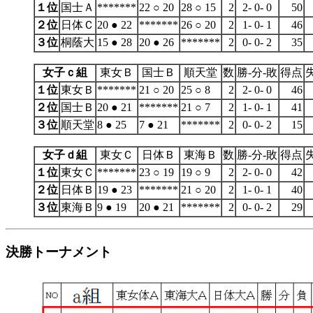
１位
国士Ａ
*******
22 ○ 20
28 ○ 15
2
2- 0- 0
50
２位
日体Ｃ
20 ● 22
*******
26 ○ 20
2
1- 0- 1
46
３位
桐蔭大
15 ● 28
20 ● 26
*******
2
0- 0- 2
35
女子ｃ組
東女Ｂ
国士Ｂ
順天堂
数
勝-分-敗
得点
１位
東女Ｂ
*******
21 ○ 20
25 ○ 8
2
2- 0- 0
46
２位
国士Ｂ
20 ● 21
*******
21 ○ 7
2
1- 0- 1
41
３位
順天堂
8 ● 25
7 ● 21
*******
2
0- 0- 2
15
女子ｄ組
東女Ｃ
日体Ｂ
東海Ｂ
数
勝-分-敗
得点
１位
東女Ｃ
*******
23 ○ 19
19 ○ 9
2
2- 0- 0
42
２位
日体Ｂ
19 ● 23
*******
21 ○ 20
2
1- 0- 1
40
３位
東海Ｂ
9 ● 19
20 ● 21
*******
2
0- 0- 2
29
決勝トーナメント