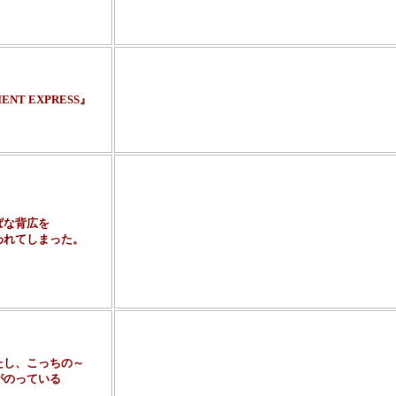
スコット・ジョプリンという人の曲で、軽快なテンポ
心も暖かで陽気な気持ちにしてくれる、希望を感じさ
日本語で言えば『オリエント急行』。ミステリの女王
書いた超有名ミステリ『オリエント急行殺人事件』の
列車のなか。限定された容疑者、不可思議な刺し傷、
ENT EXPRESS』
ミステリネタの希代のエンターティナー、クリスティ
事前にネタの中身を知ることなく、この作品を読まれ
に願っております。
「もし名探偵辞典なるものが編纂された時には一番最
して考えた」といった意味の文章を読んだことがあり
ミステリ界の希代の奇術師、泡坂妻夫。それで生み出
で背の高い探偵「あ？」ならぬ「亜愛一郎（あ・あい
ぱな背広を
の質問に決して答えなかったわけじゃなかったのです
われてしまった。
ちなみに亜愛一郎が登場する短編集は３冊あって、順
狽』『亜愛一郎の転倒』『亜愛一郎の逃亡』。全てマ
つ単語がならんでいますが、内容は本格ミステリファ
プラスともなる珠玉の短編集でございます。
「占星術」という文字でピン！ときた人もいるかもし
裏切られず、後に続く文章は期待通りのものでした（
この風貌は、現代国内ミステリ界のライオンキング（
たし、こっちの～
に違いありません。デビュー作『占星術殺人事件』は
がのっている
度肝を抜くと同時に喝采をもって迎えられたそうです