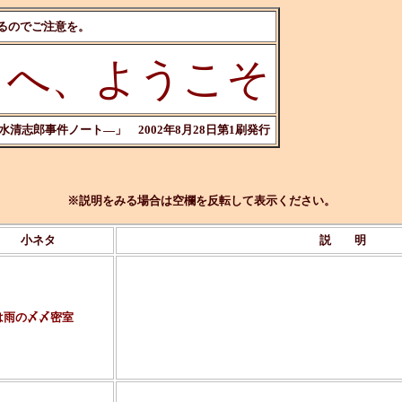
るのでご注意を。
』へ、ようこそ
志郎事件ノート―」 2002年8月28日第1刷発行
※説明をみる場合は空欄を反転して表示ください。
小ネタ
説 明
エンタテイメント系作家の発掘を目的に制定されたメ
作は『ドッペルゲンガー宮』というミステリでした。
で、この人が書かれてるものに「私立霧舎学園ミステ
は雨の〆〆密室
ものがありまして、その第一作のタイトルが『四月は
とてもわかりやすい小ネタであります（笑）。
ただ、この「～〆〆密室」の内容と「～00密室」の
のかは、私が「～00密室」を未読のため判りません
"学校内の密室" という設定で私の頭に浮かぶミステ