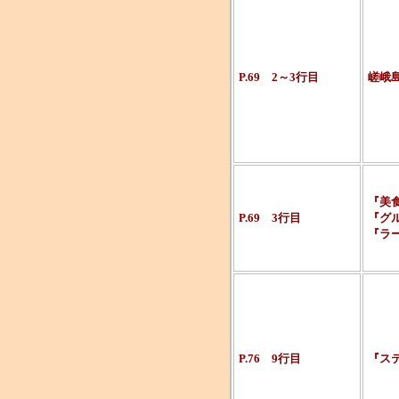
P.69 2～3行目
嵯峨
『美
P.69 3行目
『グ
『ラ
P.76 9行目
『ス