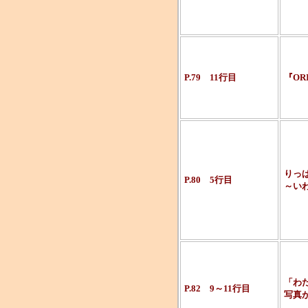
P.79 11行目
『ORI
りっ
P.80 5行目
～い
「わ
P.82 9～11行目
写真