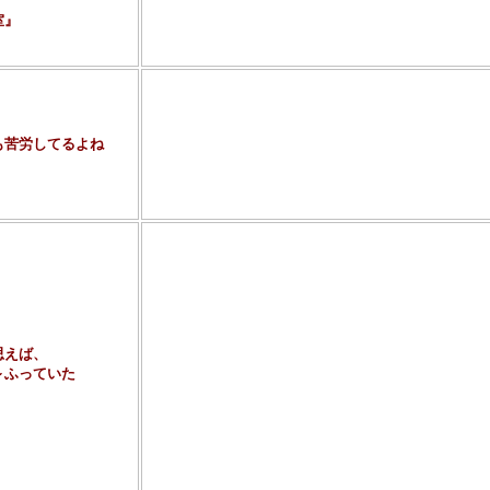
作中の名探偵と同一のシリーズを持つ法月綸太郎のデ
室』
（この作品はノン・シリーズ）か、東野圭吾のデビュ
ますが、きっと他にもたくさんのミステリがあること
ミステリ作家には稚気のある人が多いようで、タイト
ら、そのタイトルにまでも仕掛けをほどこしたりする
数をあげることができませんが、鮎川哲也の某短編な
も苦労してるよね
あと、タイトル付けが上手いといわれているのが佐野
かにそのちっぽけな存在の「重さ」を浮かび上がらせ
ました。あと個人的にはイーデン・フィルポッツの『
味ながら狙いのあるタイトルじゃないかと思ったりし
このように、ミステリには「次にいったい何が起こっ
もたせるような言い回しがあるかと思えば、内容につ
たり」をきかせたりすることも、ままあります。
・「いま筆をとってこの恐ろしい物語の、最初の章を
たって、私はいささか良心の苛責なきを得ない。
思えば、
・「この奇怪な連続殺人事件の物語の筆をとるにあた
っていた
見異様と思われるこの題名について、一言おこと
らないような気がする。」
・「これは私の知る限り、最も有名な事件だ。おそら
に例を見ない不可能犯罪であろうと思う。」
これらはすべて、有名なミステリの出だし文章の引用
効いていて私なんか身震いしてしまうほどです。ぶる