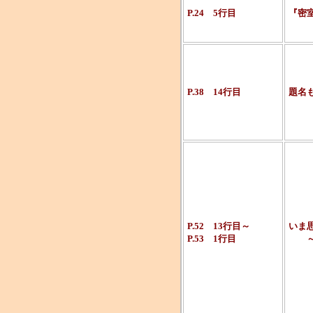
P.24 5行目
『密
P.38 14行目
題名
P.52 13行目～
いま
P.53 1行目
～ふ