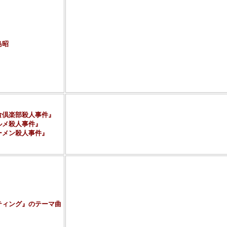
「昭」の文字を音読みすれば、読みが「さがしましょ
たお名前になります。発表当時は作者のプロフィール
いわゆる「覆面作家」だったそうです。本来の名前（
プロ作家として有名であります。その正体はとりあえ
すね（笑）。
島昭
最近の覆面作家ではその暖かで巧みな筆致で多くのフ
有名。作家としては最初からこの名前で活動していた
や年齢も不明だったので、いろんな憶測がとびかった
伶太郎、鷹見緋紗子、田島莉茉子などが有名ですが、
が公表されている人もいます。
私も嵯峨島昭の存在をこの本で知ったぐらいですから
読んでおらず、これらの作品がいかなるものなのかさ
食倶楽部殺人事件』
さっそく『美食倶楽部殺人事件』と『「活けじめ美女
ルメ殺人事件』
見つけてはいますが、まだ積読順番待ち状態です。
ーメン殺人事件』
事前知識が何もなかったら、私にとっては恐らく一生
ぐいの各タイトルであります（笑）。
『スティング』は1973年製作のアメリカ映画。主演
とオットコ前のロバート・レッドフォード。詐欺師た
居を企てる手に汗握るコン・ゲーム（詐欺）映画。ミ
い作品で、その要因と思われる「大ネタ」映画である
すけれど、なのにまた見たいと思わせるのは、きっと
ティング』のテーマ曲
何か暖かいところ・ワクワクするところがあるんだと
テーマ曲は恐らく
「The Entertainer（エンタ
ラグタイム（19世紀末～20世紀初頭にアメリカで流