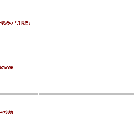
作者はイギリスの作家、ウィルキー・コリンズ。
ボリュームは、創元推理文庫上下合本14刷で、約760
イギリスで活躍した詩人で評論家のT.S.エリオット
い表紙の『月長石』
も長い、最も優れた探偵小説」と評したミステリ。確
リュームは充分厚いといえるでしょう。
内容については・・・・二人の印度人しか覚えてませ
作者は鮎川哲也賞をきっかけにデビューした二階堂黎
ボリュームは、文庫（４分冊）を持ってますが、積読
確認できませんでした（汗）。
密室の大家と言われるジョン・ディクスン・カーばり
城の恐怖
を誇る作家さんです。
この作品はドイツ編・フランス編・探偵編・完結編の
テリ。「世界最長ミステリを書く」との目論見で書か
ように記憶しています（汗）。この作品は積読で、私
スペースが既に確保されています。楽しみ楽しみ～（
作者は中井英夫（作品発表時は別名義の「塔晶夫」で
ボリュームは、講談社文庫37刷で、約620ページ。
誰が位置付けたかは不明ですが、日本三大（または四
への供物
一つ。アンチ・ミステリとも呼ばれていますが、どの
私には記憶がございません（汗）。変な読み方しちゃ
のミステリという記憶しかないんだけどなぁ（爆）。