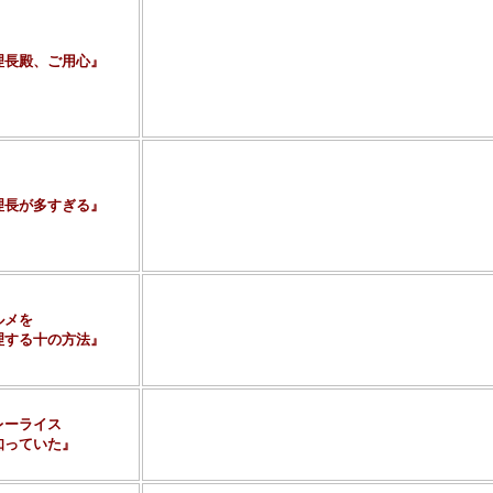
1978製作の、コメディ＆サスペンスタッチ・ミステ
画であります。原作はナン＆アイヴァン・ライアンズ
のだそうですが、検索した限りでは原作より映画のほ
理長殿、ご用心』
意見が多く、映画のほうに軍配があがっているようで
ているジャクリーン・ビセットという女優さんは、『
も姿を見せています。
この『料理長殿、ご用心』は機会があれば一度見てみ
作者はアメリカの作家、レックス・スタウト。その名
超肥満体の身体で自宅と蘭をこよなく愛する美食家探
躍するミステリ。
理長が多すぎる』
ウルフものをいくつか読んだ後でこの作品を手にした
ルフの行動に驚いてしまうことでしょう（笑）。
このウルフ。私の中では最も敵にまわしたくない名探
名探偵、伊集院大介を生み出したSF＆ミステリ作家
ン・シリーズの長編ミステリ。
ルメを
プロローグの「アペリチフ」（食前酒の意味）から始
する十の方法』
料理・・・と一連の料理コースの体裁で各章がつけら
しそうです。どんなお味だったかは憶えておりません
『化身―アヴァターラ』で第5回鮎川哲也賞を受賞。
レーライス
一種独特の存在感を示す愛川晶が書いたミステリ短編
っていた』
美少女探偵の根津愛が活躍する話で、カレーを一口食
というなにやらスゴイ話みたいです（笑）。