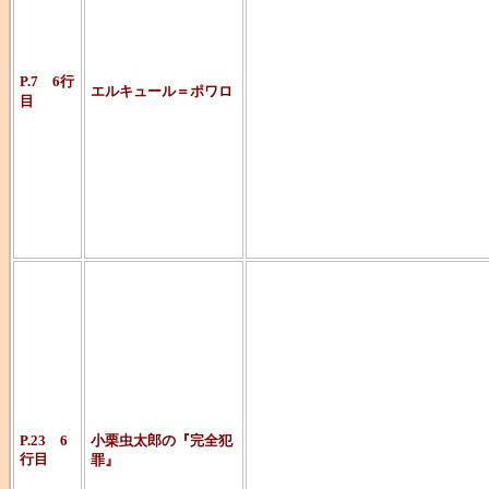
生み出した名
ク。
P.7 6行
エルキュール＝ポワロ
目
「オリエント
「ABC殺人事
死す」など有
戦前の探偵小
で、この作品
国内四大ミス
非常に難解な
P.23 6
小栗虫太郎の『完全犯
行目
罪』
で途中でギブ