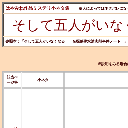
はやみね作品ミステリ小ネタ集
※人によってはネタバレにな
そして五人がいな
参照本：「そして五人がいなくなる ―名探偵夢水清志郎事件ノート―」 1
※説明をみる場合
該当ペ
小ネタ
ージ等
日本ミステリ
篇『二銭銅貨
デビュー。ミ