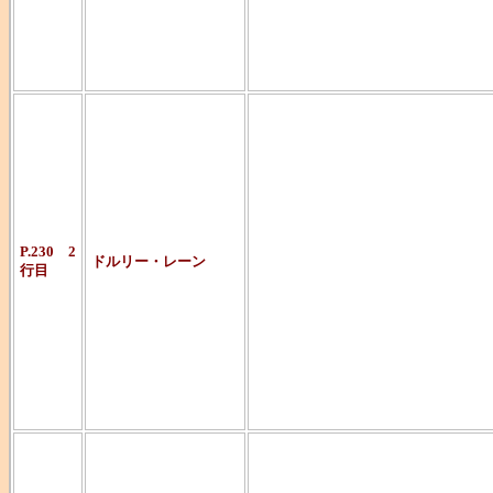
の企画がある
どの名作。
『Ｙの悲劇』
その四部作全
で活躍する名
しい人物です
P.230 2
ドルリー・レーン
行目
引退したシェ
読唇術で相手
話すことを理
このシチュエ