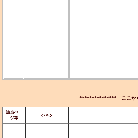
この短編。な
リチャード・
こんな言葉を
としたらすっ
かったのかも
いんだろう（
*************** ここ
該当ペー
小ネタ
ジ等
このネーミング