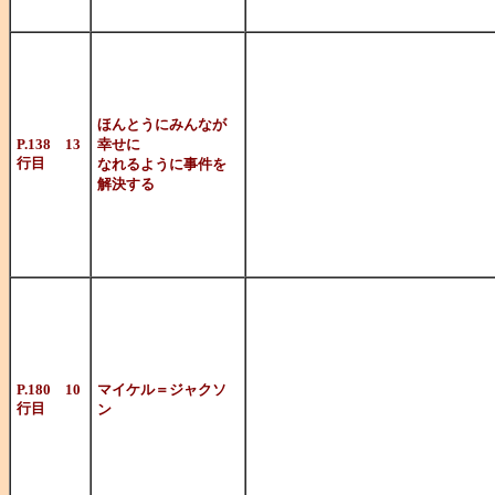
す（笑）。
あまたの名探
意義として
ほんとうにみんなが
この位置付け
P.138 13
幸せに
行目
なれるように事件を
解決する
じめてじゃな
いかと思って
アメリカの男性
ーとしてデビ
ソロ転向後、
P.180 10
マイケル＝ジャクソ
行目
ン
ストに。
「Beat It」「