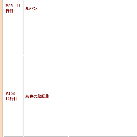
う一種の
P.95 11
ルパン
行目
ヒーロー、義
『813』『奇
数。
名探偵エルキ
きの自分の
頭脳（＝名探
P.153
灰色の脳細胞
12行目
人海戦術によ
捜査等に対す
ています。