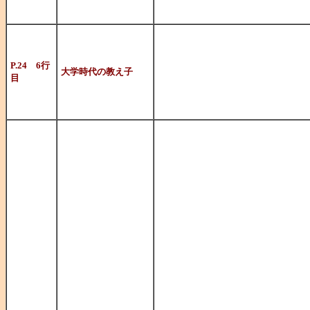
しい（笑）。
たぶん『神隠
だと思うん
P.24 6行
大学時代の教え子
目
ですが・・・。
※toptopさんか
日本の高度経済
家・映画監
督・競馬評論家
の若さで亡
くなった寺山修