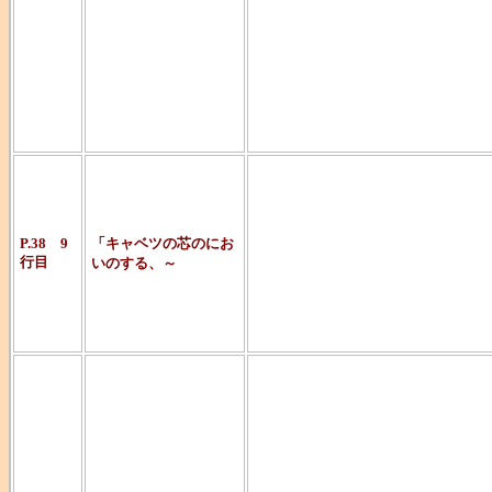
（笑）。
『完全犯罪』
れる作品です
う～ん。どこ
ますが
P.38 9
「キャベツの芯のにお
行目
いのする、～
判りません。
（爆）。
フランス人作
盗紳士。
犯罪者なのに