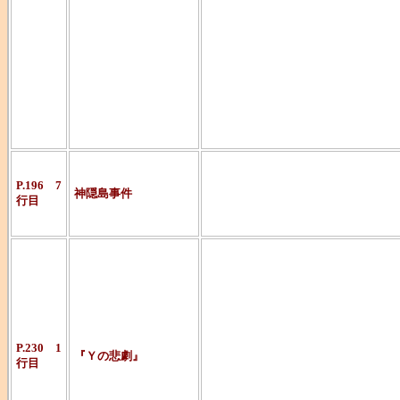
＆活躍を世に
広める発表者
に重要な役割
を担っていま
はやみねさん
P.196 7
神隠島事件
行目
す。
アメリカの作
バーナビー・
名義）の書いた
P.230 1
『Ｙの悲劇』
行目
ルタイムベス