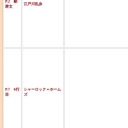
人によっては
P.2 献
江戸川乱歩
辞文
幻想小説向き
も多大な貢献
ました。
イギリス人作
した名探偵。
長編4作品に短
言葉からまっ
P.7 6行
シャーロック＝ホーム
目
ズ
この人を連想
「まだらのひ
など有名作多