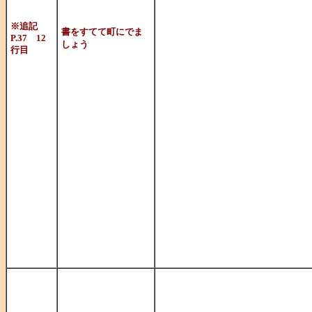
制〟とか〝思
※追記
書をすてて町にでま
索者〟いったイ
P.37 12
しょう
行目
評論集のタイ
ルが『書を捨
にこのタイト
演劇作品や映
はやみねさん
も寺島修司の
か……。
チーターこと