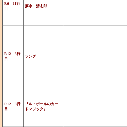
セション」の
P.6 11行
夢水 清志郎
目
である「忌野
Serge Lang, 1927
フランス，パ
るが、
P.12 3行
ラング
目
この人がここ
（汗）。
1920～195
ン。
P.12 3行
『ル・ポールのカー
目
ドマジック』
カードマジッ