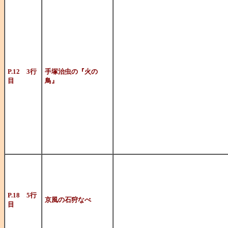
近代マンガの
ード
感あふれるも
を
P.12 3行
手塚治虫の『火の
目
鳥』
受けたそうで
ワーク
ともいうべき
はやみねさん
ます）に
P.18 5行
京風の石狩なべ
目
よれば、教授