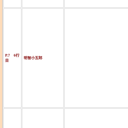
日本ミステリ
歩が生み出し
名探偵。短篇
年が活躍する
P.7 6行
明智小五郎
目
年探偵団シリ
いです（笑）
「心理試験」
作多数。
世界で最も作
サ・クリステ