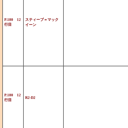
その後、タフ
に。
P.180 12
スティーブ＝マック
行目
イーン
『荒野の七人』
ェルノ』など
映画多数。
ジョージ・ル
ズ」で初登場
ロボット。愛
P.180 12
R2-D2
行目
C3-POとの名
ぶりで人気を