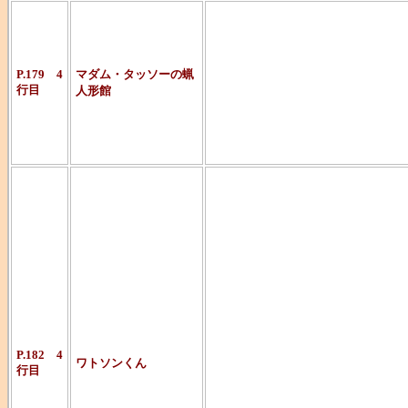
補足するなら
イの作品に
P.179 4
マダム・タッソーの蝋
行目
人形館
『マダム・タ
のものがあり
名探偵シャー
受けイギリス
戻ったものの
たところホー
と知り合うこ
P.182 4
ワトソンくん
行目
ホームズとと