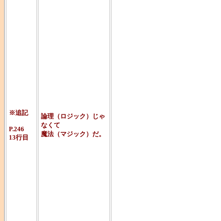
・『魔法飛行
栖川有栖でそ
題が「"論理
ジック）だ"」
・で、実はこ
は私の持って
※追記
論理（ロジック）じゃ
こう訳され
なくて
P.246
魔法（マジック）だ。
13行目
「まぎれも
「いいや、
だ」