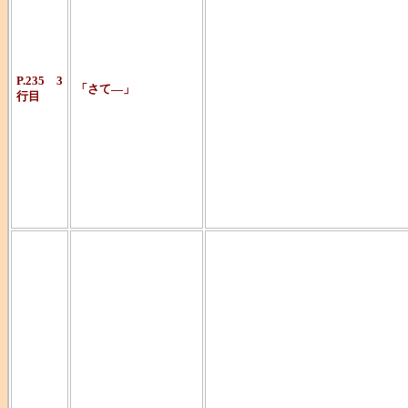
れたように記
ます。国内で
ュエーション
P.235 3
「さて―」
行目
印象深いです
に読んで味わ
ってみてくだ
※はやみねか
「元ネタはな
した）」とい
心遣いで漏れ
ございます（