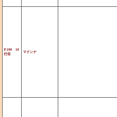
アメリカの女
ビュー。その
一連のシング
とどろかせる
P.180 10
マドンナ
行目
セカンドアル
的アーチスト
「マテリアル
ー」など有名曲
アメリカの男性
名スターに。