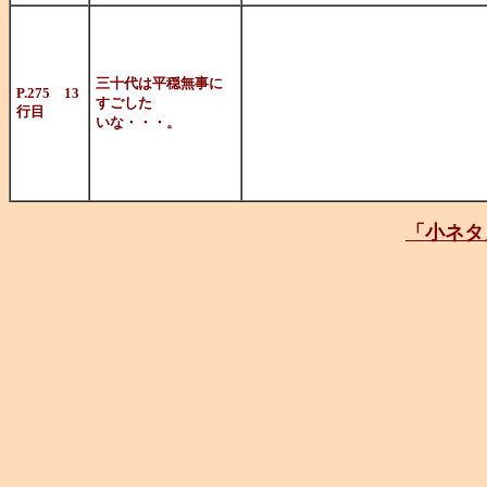
2003.02.
いようにみえ
三十代は平穏無事に
P.275 13
すごした
行目
ことに対して
いな・・・。
（汗）。
「小ネタ