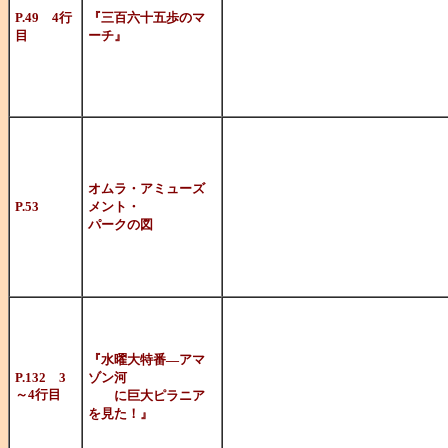
が出る名曲。
P.49 4行
『三百六十五歩のマ
目
ーチ』
ダイエット（
た。
これは本当に
して
オムラ・アミューズ
P.53
メント・
はやみねさん
パークの図
でしょうか？
こういうフレ
ペシャル」
『水曜大特番―アマ
P.132 3
ゾン河
～4行目
に巨大ピラニア
での川口浩探
を見た！』