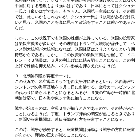
戦略性を感じるし、少なくとも中国から賄賂を受け取ることはない。
中国に対する態度もより強いはずであり、日本にとってはクシュナ

ー氏より良いはずである。もちろん、米国第一主義になり、その面

では、厳しいかもしれないが、クシュナー氏より規範があるだけ良

いと思う。米国のことを真に思って政治をすることは確かであるか

らだ。

しかし、この状況下でも米国の株価が上昇している。米国の投資家

は楽観主義者が多いが、その理由はトランプ大統領が辞任して、ペ

ンス副大統領が大統領になれば、米国経済はよりよくなるという期

待感からである。しかし、この投資家の楽観主義を心配して、イエ

レンＦＲＢ議長は、６月の利上げにに踏み切ることになる。この利

上げで株価を抑え込み、バブル形成を押さえたいようだ。

３．北朝鮮問題が再度テーマに

この状況で、米空母ニミッツを西太平洋に送るという。米西海岸ワ

シントン州の海軍基地を６月１日に出港する。空母カールビンソン

の代わりに送られることになるとみるが、３隻の空母が一時的に北

朝鮮対応で、日本海や東シナ海に揃うことになる。

戦争が始まるのは、空母３隻が揃うときであるので、その時が来た

ことになるようだ。丁度、トランプ弾劾の調査が起こるときであり

、新聞や報道機関は、連日弾劾の行方を報道することになる。

この時、戦争が勃発すると、報道機関は弾劾より戦争の方向に報道

が向かい、弾劾の圧力が減ることになる。
