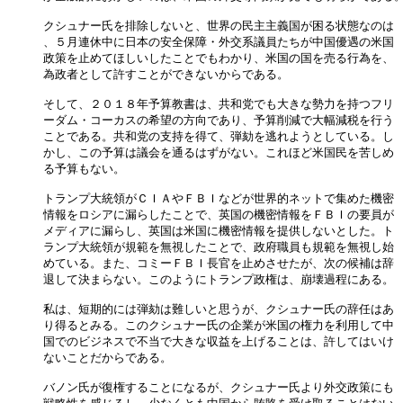
クシュナー氏を排除しないと、世界の民主主義国が困る状態なのは

、５月連休中に日本の安全保障・外交系議員たちが中国優遇の米国

政策を止めてほしいしたことでもわかり、米国の国を売る行為を、

為政者として許すことができないからである。

そして、２０１８年予算教書は、共和党でも大きな勢力を持つフリ

ーダム・コーカスの希望の方向であり、予算削減で大幅減税を行う

ことである。共和党の支持を得て、弾劾を逃れようとしている。し

かし、この予算は議会を通るはずがない。これほど米国民を苦しめ

る予算もない。

トランプ大統領がＣＩＡやＦＢＩなどが世界的ネットで集めた機密

情報をロシアに漏らしたことで、英国の機密情報をＦＢＩの要員が

メディアに漏らし、英国は米国に機密情報を提供しないとした。ト

ランプ大統領が規範を無視したことで、政府職員も規範を無視し始

めている。また、コミーＦＢＩ長官を止めさせたが、次の候補は辞

退して決まらない。このようにトランプ政権は、崩壊過程にある。

私は、短期的には弾劾は難しいと思うが、クシュナー氏の辞任はあ

り得るとみる。このクシュナー氏の企業が米国の権力を利用して中

国でのビジネスで不当で大きな収益を上げることは、許してはいけ

ないことだからである。

バノン氏が復権することになるが、クシュナー氏より外交政策にも
