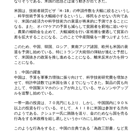
なりそうである。米国の思惑とは違う動きが出てきた。

米国は、技術者就労ビザ「H-1B」の申請件数を大幅に絞るというし

、科学技術予算を大幅縮小するというし、移民をさせない方向であ

り、米国の経済力や科学技術力の衰退が将来的に予測できることに

なる。また、オバマケアの予算も減らして貧困者を窮地に追いやり

、農業の補助金を止めて、大幅減税を行い富裕層を優遇して貧富の

差を拡大することになる。このことで中産階級を一層つぶすようだ。
このため、中国、韓国、ロシア、東南アジア諸国、欧州も米国の衰

退を予測し始めている。特にトランプ大統領の弾劾が進むと予想し

て、米国抜きの政策を推し進めることになる。離米反米が力を持つ

ことになる。

１．中国の躍進

中国は、予算を軍事力増強に振り向けて、科学技術研究費を増加さ

せて、特許申請数では米国を抜くまでになってきた。製品の質も向

上して、中国製スマホのシェアが向上している。サムソンやアップ

ルを追撃し始めている。

一帯一路の投資は、７０兆円にも上り、しかし、中国国内に９０％

以上の投資を行っている。そして、ＡＩＩＢに米国は参加する方向

のようである。クシュナー氏に賄賂を送り、金のためなら国を売る

行為をする米政権を組し易しというかバカにし始めている。

このような行為をすると、中国の古典である「為政三部書」など見
