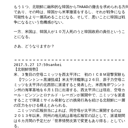
もう１つ、北朝鮮に融和的な韓国からTHAADの撤去を求められる方向
であり、その時は、韓国から米軍撤退をするし、それが戦争になる

可能性をより一層高めることになる。そして、悪いことに韓国は戦

争になるという危機感がない。

一方、米国は、韓国人が１０万人死のうと韓国政府の責任というこ

とになる。

さあ、どうなりますか？

＝＝＝＝＝＝＝＝＝＝＝＝＝＝＝＝＝＝＝＝＝＝＝＝＝＝＝＝＝＝

2017.5.27 17:59sankei

【北朝鮮情勢】

米、３隻目の空母ニミッツを西太平洋に　初のＩＣＢＭ迎撃実験も

　【ワシントン＝黒瀬悦成】米太平洋艦隊は２６日、原子力空母ニ

ミッツを太平洋の北西部に派遣すると発表した。米西海岸ワシント

ン州の海軍基地を６月１日に出港する。西太平洋には現在、空母カ

ール・ビンソンとロナルド・レーガンが展開中で、ニミッツを派遣

することで弾道ミサイル発射などの挑発行為を続ける北朝鮮に一層

の圧力をかける構えとみられる。

　ニミッツの広報担当によれば、同空母が太平洋に展開するのは

２０１３年以来。同州の地元紙は基地広報官の話として、派遣期間

は６カ月間の予定だが「世界情勢次第で変更もあり得る」としてい

る。
