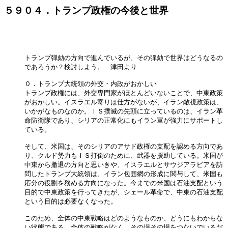
５９０４．トランプ政権の今後と世界
トランプ弾劾の方向で進んでいるが、その弾劾で世界はどうなるの

であろうか？検討しよう。　津田より

０．トランプ大統領の外交・内政がおかしい

トランプ政権には、外交専門家がほとんどいないことで、中東政策

がおかしい。イスラエル寄りは仕方がないが、イラン敵視政策は、

いかがなものなのか。ＩＳ撲滅の先頭に立っているのは、イラン革

命防衛隊であり、シリアの正常化にもイラン軍が強力にサポートし

ている。

そして、米国は、そのシリアのアサド政権の支配を認める方向であ

り、クルド勢力もＩＳ打倒のために、武器を援助している。米国が

中東から撤退の方向と思いきや、イスラエルとサウジアラビアを訪

問したトランプ大統領は、イラン包囲網の形成に関与して、米国も

応分の役割を務める方向になった。今までの米国は石油支配という

目的で中東政策を行ってきたが、シェール革命で、中東の石油支配

という目的は必要なくなった。

このため、全体の中東戦略はどのようなものか、どうにもわからな

い状態である。全体の戦略がなく、その場その場をつないでいるだ
