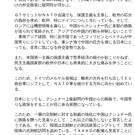
けの外交政策に疑問符が浮かぶ。

Ｇ７サミットやＮＡＴＯ会議でも、保護主義を主張し、欧州の応分

の負担を求め、欧州、特にドイツにつらく当たっている。そして、

ロシアには機密情報を漏らし、中国からクシュナー氏に多額の賄賂

が送られて篭絡されて、アジアでの中国の行動を抑制しないことで

、東南アジア諸国、特に反中国であったフィリピンとベトナムが中

国寄りにシフトしている。東シナ海で中国の圧力を感じる日本にと

っても、非常に気になる外交姿勢である。

また、米国第一主義の保護主義で世界経済の縮小が起こりかねず、

民主主義国家群の欧州や日本にも将来的に大きな痛みを伴うことに

なる。

このため、ドイツのメルケル首相は、離米の方向を打ち出してＥＵ

統合軍にシフトして、ＮＡＴＯ軍を縮小する方向に向かい始めてい

る。

日本にとっても、クシュナー上級顧問の中国からの賄賂で、中国寄

りな政策をすることが目に余る状態になっている。

このため、一層の北朝鮮に対する制裁の強化に中国はクシュナー氏

に賄賂を贈った見返りとして、これ以上の協力しないと宣言したよ

うである。そして、韓国は北朝鮮との対話政策にシフトして、民間

団体の北朝鮮訪問を認めている。ＴＡＨＨＤの配備も見直すことに
