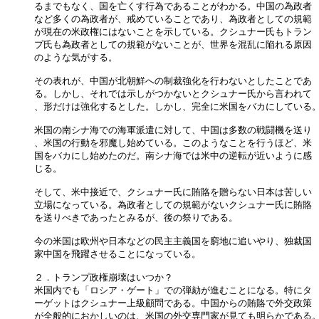
るまでもなく、国を亡くす行為であることがわかる。中国の為政者

など多くの為政者が、戒めていることであり、為政者としての規範

が現在の米政権にはないことを示している。クシュナー氏もトラン

プ氏も為政者としての規範がないことが、世界を混乱に陥れる原因

のような気がする。

その表れが、中国が北朝鮮への制裁強化を行わないとしたことであ

る。しかし、それでは示しがつかないとクシュナー氏から言われて

、形だけは強化するとした。しかし、完全に米国をバカにしている。
米国の南シナ海での海軍派遣に対して、中国は多数の戦闘機を送り

、米国の行動を邪魔し始めている。このようなことを行うほど、米

国をバカにし始めたのだ。南シナ海では米中の逆転が近いように感

じる。

そして、米中接近で、クシュナー氏に賄賂を贈らない日本は苦しい

立場になっている。為政者としての規範がないクシュナー氏に賄賂

を送りべきであったとみるが、後の祭りである。

今の米国は欧州や日本などの民主主義国を窮地に追いやり、独裁国

家中国を飛躍させることになっている。

２．トランプ政権崩壊はいつか？

米国内でも「ロシア・ゲート」での弾劾が進むことになる。特にタ

ーゲットはクシュナー上級顧問である。中国からの賄賂で外交政策

が全般的におかしいのは、米国の外交専門家が見ても明らかである。