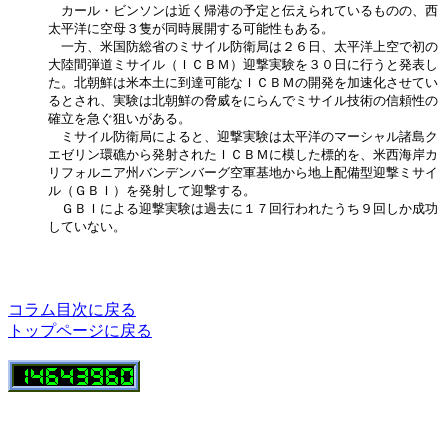
　カール・ビンソンは近く帰港の予定と伝えられているものの、西

太平洋に空母３隻が同時展開する可能性もある。

　一方、米国防総省のミサイル防衛局は２６日、太平洋上空で初の

大陸間弾道ミサイル（ＩＣＢＭ）迎撃実験を３０日に行うと発表し

た。北朝鮮は米本土に到達可能なＩＣＢＭの開発を加速化させてい

るとされ、実験は北朝鮮の脅威をにらんでミサイル技術の信頼性の

確立を急ぐ狙いがある。

　ミサイル防衛局によると、迎撃実験は太平洋のマーシャル諸島ク

エゼリン環礁から発射されたＩＣＢＭに模した標的を、米西海岸カ

リフォルニア州バンデンバーグ空軍基地から地上配備型迎撃ミサイ

ル（ＧＢＩ）を発射して迎撃する。

　ＧＢＩによる迎撃実験は過去に１７回行われたうち９回しか成功

していない。

コラム目次に戻る
トップページに戻る