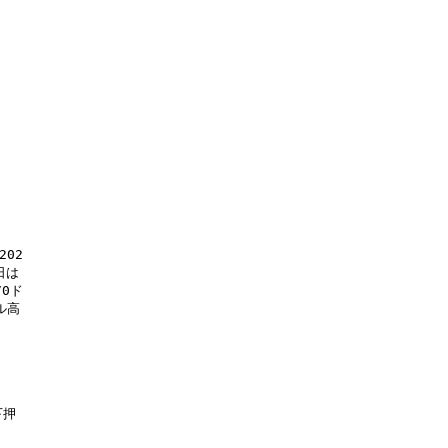


02

は

0ド

高



押
