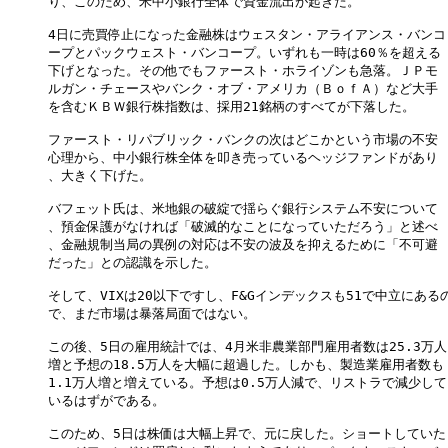
り、このため、米中小銀行全体で資金流出が起きた。

4日に売買停止になった金融株はウェスタン・アライアンス・バンコ

ープとパックウェスト・バンコープ。いずれも一時は60％を超える

下げとなった。その他でもファースト・ホライゾンも急落。ＪＰモ

ルガン・チェースやバンク・オブ・アメリカ（ＢｏｆＡ）など大手

を含むＫＢＷ銀行株指数は、採用21銘柄のすべてが下落した。

ファースト・リパブリック・バンクの次はどこかという市場の不安

心理から、中小銀行株全体を叩き売っているヘッジファンドがあり

、大きく下げた。

バフェット氏は、米地銀の破綻で揺らぐ銀行システム不安について

、預金保護がなければ「破滅的なことになっていただろう」と述べ

、金融規制当局の異例の対応は不安の波及を抑えるために「不可避

だった」との認識を示した。

そして、VIXは20以下ですし、F&Gインデックスも51で中立にあるの
で、まだ市場は暴落局面ではない。

この後、5日の雇用統計では、4月米非農業部門雇用者数は25.3万人

増と予想の18.5万人を大幅に超過した。しかも、製造業雇用者数も

1.1万人増と増えている。予想は0.5万人減で、リストラで減少して

いるはずがである。

このため、5日は株価は大幅上昇で、元に戻した。ショートしていた
