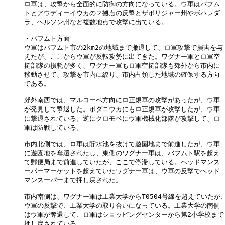
ロ軍は、攻撃から全面的に防御の方向になっている。ウ軍はバフム

トとアウディーイウカの２拠点の反撃とザポリジャー州やボハレダ

ラ、ヘルソン州など複数地点で攻撃に出ている。

・バフムト方面

ウ軍はバフムト市の2km2の地域まで撤退して、ロ軍攻撃で損害を与

えたが、ここからウ軍が反転攻勢に出てきた。ワグナー軍とロ軍空

挺部隊の損耗が多く、ワグナー軍もロ軍空挺部隊も郊外から市内に

移動させて、攻撃を市内に絞り、市内占領した地域の確保する方向

である。

郊外南西では、マルコーベ方向にロ正規軍の攻撃があったが、ウ軍

が発見して撃退した。ボダニウカにもロ正規軍が攻撃したが、ウ軍

に撃退されている。逆にクロモベにウ軍機械化部隊が攻撃して、ロ

軍は防戦している。

市内北側では、ロ軍は貯水池を抜けて遊園地まで前進したが、ウ軍

に遊園地を奪還されたし、東側のワグナー軍は、バフムト駅を超え

て郵便局まで前進していたが、ここで停滞している。ヘッドマンス

ーパーマーケットを超えていたワグナー軍は、ウ軍の反撃でヘッド

マンスーパーまで押し戻された。

市内南側は、ワグナー軍は工業大学からT0504号線を超えていたが、
ウ軍の反撃で、工業大学の取り合いになっている。工業大学の南側

はウ軍が奪還して、ロ軍はショッピングセンターから第2小学校まで

押し戻されている。
