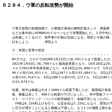
６２８４．ウ軍の反転攻勢が開始
ウ軍大攻勢の初期段階で、ロ軍後方基地や燃料貯蔵タンク、弾薬庫

などを集中的にHIMARSやドローンなどで攻撃開始した。５月中旬に

は乾燥してくるので、装甲車の行動が自由になる。現状と今後の検

討をしよう。　　　　津田より

０．米国と世界の状況

－－－－－－－－－－－－－－－－－－－－－－－－－－－－－－

NYダウは、コロナで2020年3月23日に18,591ドルまで急落したが、
2022年1月4日に36,799ドルと最高値更新となり、10月10日は29,2
ドルで2022年年初来安値となり、4月28日は34,098ドルで、5月1日
46ドル安の34,051ドル、2日は367ドル安の33,684ドル、3日は27
ル安の33,414ドル、4日は286ドル安の33,127ドル、5日は546ドル
の33,674ドル。

先週、前半は株価は大きく1000ドル程度下落したが、雇用統計発表

後、株価は戻して、400ドル程度の下げになった。。米中堅銀ファー
スト・リパブリック・バンクの経営破綻で、金融不安になったのに

、FRBは0.25%利上げを行う。公定歩合は5.25%にもなり、景気の下
し圧力が増すことになると株価は下落した。もう1つが補償上限があ
