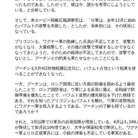
ったものである。したがって、彼は今、誰かを有罪にしようとして

いる」と分析している。

そして、米カービー戦略広報調整官は、「ロ軍は、去年12月に始め

たバフムトの攻撃を失敗した」としたが、全体的には、その状況に

なっている。

プリゴジンも、ワグナー軍の熟練した兵員が不足してきて、攻撃力

がなくなり、大量砲撃して、その後の攻撃で突破するしかできなく

なってきたようだ。そのための砲弾が不足してきたので、攻撃でき

ないとし、プーチンとの約束も果たせなかったことになる。

プーチンも5月9日対独戦勝記念日に、バフムト占領という戦果を述

べることができなくなった。

一方、プーチンは、ロシア国境に近い方面の防備を固めるよう厳命

したことで、ロシア国防省は、ウ軍による反攻に備え、全戦線で防

御準備を優先したことで、バフムト攻勢の優先順位を下げた模様で

ある。それを知ったプリゴジンもバフムトを離れ、ウ軍の攻勢地点

にワグナー軍を投入するようである。プーチンの了解も得ているの

であろうか？

それと、3月以降でロ軍兵の自発投降が増加している。4月は3,200人
が降伏して前月比10%増であり、大半が弾薬枯渇で降伏した。ワグナ
ー軍よりロ正規軍兵には、小銃の弾薬も不足している事実がある。
