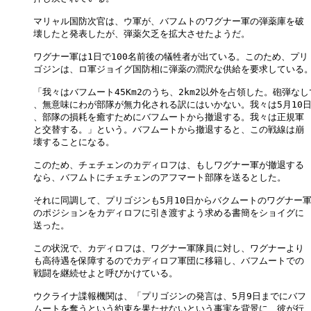
マリャル国防次官は、ウ軍が、バフムトのワグナー軍の弾薬庫を破

壊したと発表したが、弾薬欠乏を拡大させたようだ。

ワグナー軍は1日で100名前後の犠牲者が出ている。このため、プリ

ゴジンは、ロ軍ジョイグ国防相に弾薬の潤沢な供給を要求している。
「我々はバフムート45Km2のうち、2km2以外を占領した。砲弾なしで
、無意味にわが部隊が無力化される訳にはいかない。我々は5月10日
、部隊の損耗を癒すためにバフムートから撤退する。我々は正規軍

と交替する。」という。バフムートから撤退すると、この戦線は崩

壊することになる。

このため、チェチェンのカディロフは、もしワグナー軍が撤退する

なら、バフムトにチェチェンのアフマート部隊を送るとした。

それに同調して、プリゴジンも5月10日からバクムートのワグナー軍
のポジションをカディロフに引き渡すよう求める書簡をショイグに

送った。

この状況で、カディロフは、ワグナー軍隊員に対し、ワグナーより

も高待遇を保障するのでカディロフ軍団に移籍し、バフムートでの

戦闘を継続せよと呼びかけている。

ウクライナ諜報機関は、「プリゴジンの発言は、5月9日までにバフ

ムートを奪うという約束を果たせないという事実を背景に、彼が行
