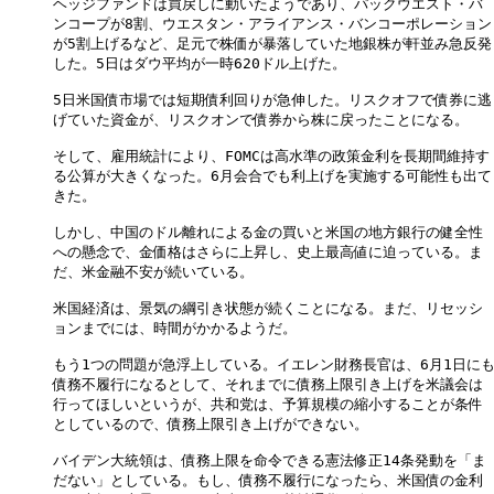
ヘッジファンドは買戻しに動いたようであり、パックウエスト・バ

ンコープが8割、ウエスタン・アライアンス・バンコーポレーション

が5割上げるなど、足元で株価が暴落していた地銀株が軒並み急反発

した。5日はダウ平均が一時620ドル上げた。

5日米国債市場では短期債利回りが急伸した。リスクオフで債券に逃

げていた資金が、リスクオンで債券から株に戻ったことになる。

そして、雇用統計により、FOMCは高水準の政策金利を長期間維持す

る公算が大きくなった。6月会合でも利上げを実施する可能性も出て

きた。

しかし、中国のドル離れによる金の買いと米国の地方銀行の健全性

への懸念で、金価格はさらに上昇し、史上最高値に迫っている。ま

だ、米金融不安が続いている。

米国経済は、景気の綱引き状態が続くことになる。まだ、リセッシ

ョンまでには、時間がかかるようだ。

もう1つの問題が急浮上している。イエレン財務長官は、6月1日にも
債務不履行になるとして、それまでに債務上限引き上げを米議会は

行ってほしいというが、共和党は、予算規模の縮小することが条件

としているので、債務上限引き上げができない。

バイデン大統領は、債務上限を命令できる憲法修正14条発動を「ま

だない」としている。もし、債務不履行になったら、米国債の金利
