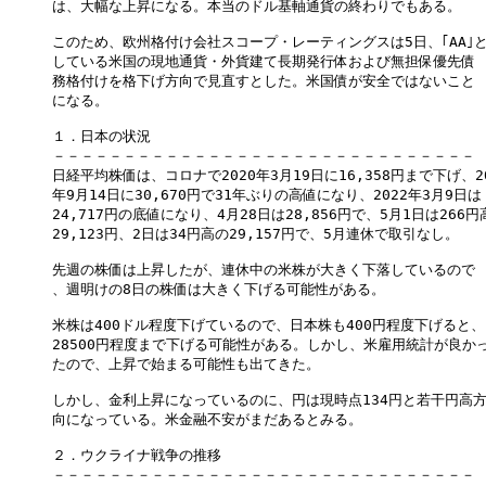
は、大幅な上昇になる。本当のドル基軸通貨の終わりでもある。

このため、欧州格付け会社スコープ・レーティングスは5日、｢AA｣と
している米国の現地通貨・外貨建て長期発行体および無担保優先債

務格付けを格下げ方向で見直すとした。米国債が安全ではないこと

になる。

１．日本の状況

－－－－－－－－－－－－－－－－－－－－－－－－－－－－－－

日経平均株価は、コロナで2020年3月19日に16,358円まで下げ、20
年9月14日に30,670円で31年ぶりの高値になり、2022年3月9日は

24,717円の底値になり、4月28日は28,856円で、5月1日は266円高
29,123円、2日は34円高の29,157円で、5月連休で取引なし。

先週の株価は上昇したが、連休中の米株が大きく下落しているので

、週明けの8日の株価は大きく下げる可能性がある。

米株は400ドル程度下げているので、日本株も400円程度下げると、

28500円程度まで下げる可能性がある。しかし、米雇用統計が良かっ
たので、上昇で始まる可能性も出てきた。

しかし、金利上昇になっているのに、円は現時点134円と若干円高方
向になっている。米金融不安がまだあるとみる。

２．ウクライナ戦争の推移

－－－－－－－－－－－－－－－－－－－－－－－－－－－－－－
