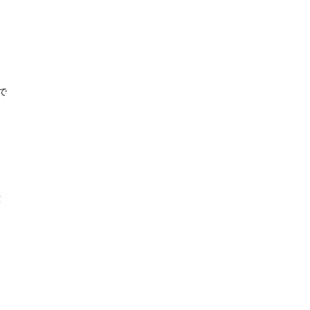







