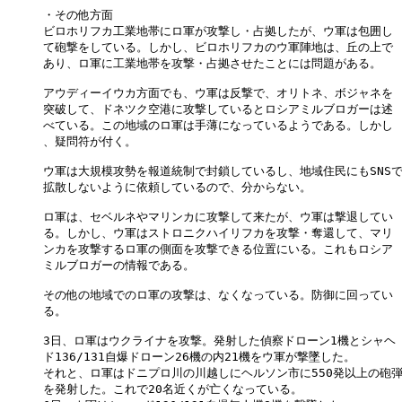
・その他方面

ビロホリフカ工業地帯にロ軍が攻撃し・占拠したが、ウ軍は包囲し

て砲撃をしている。しかし、ビロホリフカのウ軍陣地は、丘の上で

あり、ロ軍に工業地帯を攻撃・占拠させたことには問題がある。

アウディーイウカ方面でも、ウ軍は反撃で、オリトネ、ボジャネを

突破して、ドネツク空港に攻撃しているとロシアミルブロガーは述

べている。この地域のロ軍は手薄になっているようである。しかし

、疑問符が付く。

ウ軍は大規模攻勢を報道統制で封鎖しているし、地域住民にもSNSで
拡散しないように依頼しているので、分からない。

ロ軍は、セベルネやマリンカに攻撃して来たが、ウ軍は撃退してい

る。しかし、ウ軍はストロニクハイリフカを攻撃・奪還して、マリ

ンカを攻撃するロ軍の側面を攻撃できる位置にいる。これもロシア

ミルブロガーの情報である。

その他の地域でのロ軍の攻撃は、なくなっている。防御に回ってい

る。

3日、ロ軍はウクライナを攻撃。発射した偵察ドローン1機とシャヘ

ド136/131自爆ドローン26機の内21機をウ軍が撃墜した。

それと、ロ軍はドニプロ川の川越しにヘルソン市に550発以上の砲弾
を発射した。これで20名近くが亡くなっている。
