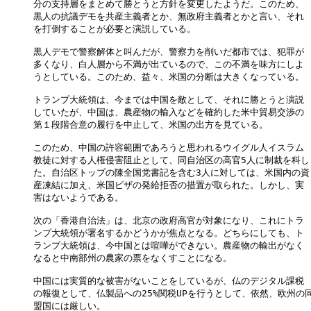
分の支持層をまとめて勝とうと方針を変更したようだ。このため、

黒人の抗議デモを共産主義者とか、無政府主義者とかと言い、それ

を打倒することが必要と演説している。

黒人デモで警察解体と叫んだが、警察力を削いだ都市では、犯罪が

多くなり、白人層から不満が出ているので、この不満を味方にしよ

うとしている。このため、益々、米国の分断は大きくなっている。

トランプ大統領は、今までは中国を敵として、それに勝とうと演説

していたが、中国は、農産物の輸入などを確約した米中貿易交渉の

第１段階合意の履行を中止して、米国の出方を見ている。

このため、中国の許容範囲であろうと思われるウイグル人イスラム

教徒に対する人権侵害阻止として、同自治区の高官5人に制裁を科し

た。自治区トップの陳全国党書記を含む3人に対しては、米国内の資

産凍結に加え、米国ビザの発給拒否の措置が取られた。しかし、実

害はないようである。

次の「香港自治法」は、北京の政府高官が対象になり、これにトラ

ンプ大統領が署名するかどうかが焦点となる。どちらにしても、ト

ランプ大統領は、今中国とは喧嘩ができない。農産物の輸出がなく

なると中南部州の農家の票をなくすことになる。

中国には実質的な被害がないことをしているが、仏のデジタル課税

の報復として、仏製品への25%関税UPを行うとして、依然、欧州の同
盟国には厳しい。
