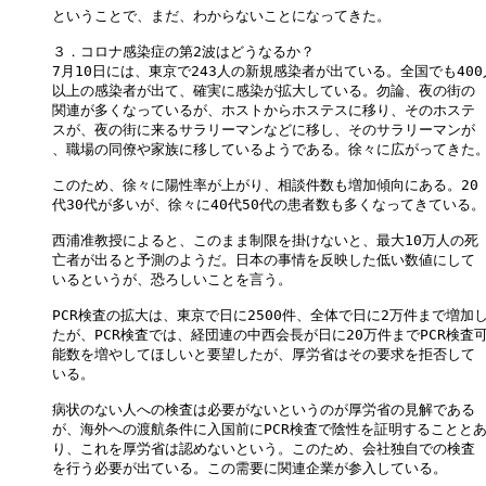
ということで、まだ、わからないことになってきた。

３．コロナ感染症の第2波はどうなるか？

7月10日には、東京で243人の新規感染者が出ている。全国でも400人
以上の感染者が出て、確実に感染が拡大している。勿論、夜の街の

関連が多くなっているが、ホストからホステスに移り、そのホステ

スが、夜の街に来るサラリーマンなどに移し、そのサラリーマンが

、職場の同僚や家族に移しているようである。徐々に広がってきた。
このため、徐々に陽性率が上がり、相談件数も増加傾向にある。20

代30代が多いが、徐々に40代50代の患者数も多くなってきている。

西浦准教授によると、このまま制限を掛けないと、最大10万人の死

亡者が出ると予測のようだ。日本の事情を反映した低い数値にして

いるというが、恐ろしいことを言う。

PCR検査の拡大は、東京で日に2500件、全体で日に2万件まで増加し
たが、PCR検査では、経団連の中西会長が日に20万件までPCR検査可
能数を増やしてほしいと要望したが、厚労省はその要求を拒否して

いる。

病状のない人への検査は必要がないというのが厚労省の見解である

が、海外への渡航条件に入国前にPCR検査で陰性を証明することとあ
り、これを厚労省は認めないという。このため、会社独自での検査

を行う必要が出ている。この需要に関連企業が参入している。
