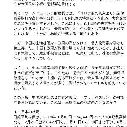
性や米国民の幸福に悪影響を及ぼすと。

もう１つ、ムニューシン財務長官は、「コロナ前の収入より失業保

険受取額が高い事例は是正」と8月以降の特別給付を止め、失業保険

支給額を正常化するとした。これにより、8月以降の失業率を下げた

いようである。しかし、失業が続くと、生活費として株を売る必要

にもなる。このため、株価が下落する可能性もある。

一方、中国の上海株価が、政府の呼びかけで、個人投資家が群がり

急上昇した。中国も政府が株価市場に介入し始めているが、あまり

にも急騰して、政府系投資会社は、一転売りに出て、株価の急騰を

抑える動きをしている。

もう１つ、中国の華南地域で長く続く大雨で、揚子江流域が広範に

洪水の被害が出ている。このため、揚子江の上流のダムは、満杯で

放流をしているが、中流にある三峡ダムは、最大限の放流するが上

流から流入する水量の方が多く、警戒水位を3メートルも超えている

という。

このため、中国水利部の葉建春次官は、「ブラックスワン」の可能

性を言い始めている。これは、三峡ダムの崩壊のことなのか？

１．日本の状況

日経平均株価は、2018年10月02日に24,448円でバブル崩壊後高値
なり、2月21日は23,427円で、3月19日16,358円まで下げ、6月10