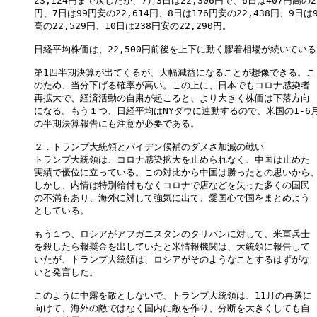
23,124円まで戻したが、7月3日は22,306円で、6日は407円高の22,
円、7日は99円安の22,614円、8日は176円安の22,438円、9日は9
高の22,529円、10日は238円安の22,290円。

日経平均株価は、22,500円前後を上下に動く膠着相場が続いている
第1四半期決算が出てくるが、大幅減益になることが想像できる。こ

のため、当分下げる確率が高い。この上に、日本でもコロナ感染者

再拡大で、経済活動の自粛が起こると、より大きく株価は下落方向

になる。もう１つ、日経平均はNYダウに連動するので、米国の1-6月
の半期決算報告にも注意が必要である。

２．トランプ大統領とバイデン候補のダメさ加減の戦い

トランプ大統領は、コロナ感染拡大を止められなく、中国は止めた

実績で優位に立っている。この対比から中国は勝ったとの思いから、
しかし、内情は特別給付もなくコロナで店などを失った多くの国民

の不満もあり、海外に対して強気に出て、愛国心で国をまとめよう

としている。

もう１つ、ロシアがアフガニスタンのタリバンに対して、米軍兵士

を殺したら報奨金を出していたと米情報機関は、大統領に報告して

いたが、トランプ大統領は、ロシアがそのようなことするはずがな

いと発言した。

このように中露を敵としないで、トランプ大統領は、11月の再選に

向けて、海外の敵ではなく国内に敵を作り、分断を大きくしても自
