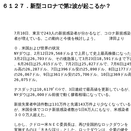
６１２７．新型コロナで第2波が起こるか？
7月10日、東京で243人の新規感染者が分かるなど、コロナ新規感染

者が増えている。この動向と今後を検討しよう。　　　津田より

０．米国および世界の状況

NYダウは、2月12日29,568ドルまで上昇して史上最高株価になった
3月2日は26,703ドル、その後急落して3月23日18,591ドルまで下
、6月26日は25,015ドルで、7月2日は25,827ドルで、7月6日は45
ル高の26,287ドル、7日は396ドル安の25,890ドル、8日は177ドル
の26,067ドル、9日は361ドル安の25,706ドル、10日は369ドル高
26,075ドル。

ナスダックは10,617ﾎﾟｲﾝﾄで、3日連続で最高値を更新しているが、
NYダウは26,000ドル前後で動く膠着相場になっている。

新規失業者申請件数は131万件と先週143万件より少なくなっている

が、米国全体でコロナ新規感染者数が1日6万人にもなり、米感染者

３００万人超えた。

しかし、クドロー米ＮＥＣ委員長は、再び全国的なロックダウンを

実施するのは「大きな誤り」とした。ロックダウンは、企業の健全
