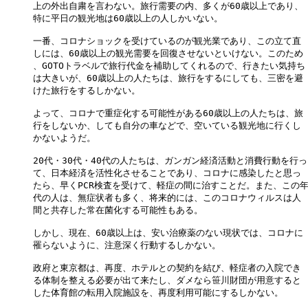
上の外出自粛を言わない。旅行需要の内、多くが60歳以上であり、

特に平日の観光地は60歳以上の人しかいない。

一番、コロナショックを受けているのが観光業であり、この立て直

しには、60歳以上の観光需要を回復させないといけない。このため

、GOTOトラベルで旅行代金を補助してくれるので、行きたい気持ち

は大きいが、60歳以上の人たちは、旅行をするにしても、三密を避

けた旅行をするしかない。

よって、コロナで重症化する可能性がある60歳以上の人たちは、旅

行をしないか、しても自分の車などで、空いている観光地に行くし

かないようだ。

20代・30代・40代の人たちは、ガンガン経済活動と消費行動を行っ

て、日本経済を活性化させることであり、コロナに感染したと思っ

たら、早くPCR検査を受けて、軽症の間に治すことだ。また、この年
代の人は、無症状者も多く、将来的には、このコロナウィルスは人

間と共存した常在菌化する可能性もある。

しかし、現在、60歳以上は、安い治療薬のない現状では、コロナに

罹らないように、注意深く行動するしかない。

政府と東京都は、再度、ホテルとの契約を結び、軽症者の入院でき

る体制を整える必要が出て来たし、ダメなら笹川財団が用意すると

した体育館の転用入院施設を、再度利用可能にするしかない。
