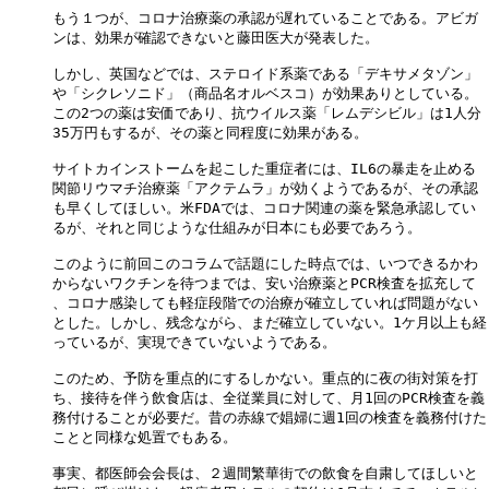
もう１つが、コロナ治療薬の承認が遅れていることである。アビガ

ンは、効果が確認できないと藤田医大が発表した。

しかし、英国などでは、ステロイド系薬である「デキサメタゾン」

や「シクレソニド」（商品名オルベスコ）が効果ありとしている。

この2つの薬は安価であり、抗ウイルス薬「レムデシビル」は1人分

35万円もするが、その薬と同程度に効果がある。

サイトカインストームを起こした重症者には、IL6の暴走を止める

関節リウマチ治療薬「アクテムラ」が効くようであるが、その承認

も早くしてほしい。米FDAでは、コロナ関連の薬を緊急承認してい

るが、それと同じような仕組みが日本にも必要であろう。

このように前回このコラムで話題にした時点では、いつできるかわ

からないワクチンを待つまでは、安い治療薬とPCR検査を拡充して

、コロナ感染しても軽症段階での治療が確立していれば問題がない

とした。しかし、残念ながら、まだ確立していない。1ケ月以上も経

っているが、実現できていないようである。

このため、予防を重点的にするしかない。重点的に夜の街対策を打

ち、接待を伴う飲食店は、全従業員に対して、月1回のPCR検査を義

務付けることが必要だ。昔の赤線で娼婦に週1回の検査を義務付けた

ことと同様な処置でもある。

事実、都医師会会長は、２週間繁華街での飲食を自粛してほしいと
