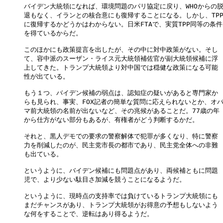
バイデン大統領になれば、環境問題のパリ協定に戻り、WHOからの脱
退もなく、イランとの核合意にも復帰することになる。しかし、TPP
に復帰するかどうかはわからない。日米FTAで、実質TPP同等の条件

を得ているからだ。

このほかにも政策提言を出したが、その中に対中政策がない。そし

て、容中派のスーザン・ライス元大統領補佐官が副大統領候補に浮

上してきた。トランプ大統領より対中国では穏健な政策になる可能

性が出ている。

もう１つ、バイデン候補の弱点は、認知症の疑いがあると専門家か

らも見られ、事実、FOX記者の簡単な質問に応えられないとか、オバ
マ前大統領の名前が出ないなど、その兆候があることだ。77歳の年

から仕方がない部分もあるが、有権者がどう判断するかだ。

それと、黒人デモでの要求の警察解体で犯罪が多くなり、特に警察

力を削減したのが、民主党市長の都市であり、民主党全体への非難

も出ている。

というように、バイデン候補にも問題点があり、両候補ともに問題

児で、より少ない駄目さ加減を競うことになるようだ。

というように、現時点の支持率では負けているトランプ大統領にも

まだチャンスがあり、トランプ大統領がお得意の予想もしないよう

な何をすることで、逆転はあり得るようだ。
