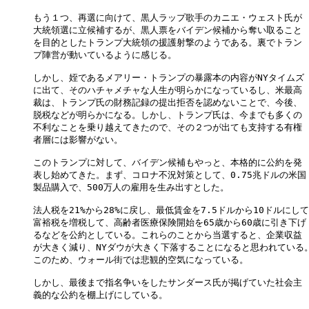
もう１つ、再選に向けて、黒人ラップ歌手のカニエ・ウェスト氏が

大統領選に立候補するが、黒人票をバイデン候補から奪い取ること

を目的としたトランプ大統領の援護射撃のようである。裏でトラン

プ陣営が動いているように感じる。

しかし、姪であるメアリー・トランプの暴露本の内容がNYタイムズ

に出て、そのハチャメチャな人生が明らかになっているし、米最高

裁は、トランプ氏の財務記録の提出拒否を認めないことで、今後、

脱税などが明らかになる。しかし、トランプ氏は、今までも多くの

不利なことを乗り越えてきたので、その２つが出ても支持する有権

者層には影響がない。

このトランプに対して、バイデン候補もやっと、本格的に公約を発

表し始めてきた。まず、コロナ不況対策として、0.75兆ドルの米国

製品購入で、500万人の雇用を生み出すとした。

法人税を21%から28%に戻し、最低賃金を7.5ドルから10ドルにして
富裕税を増税して、高齢者医療保険開始を65歳から60歳に引き下げ

るなどを公約としている。これらのことから当選すると、企業収益

が大きく減り、NYダウが大きく下落することになると思われている。
このため、ウォール街では悲観的空気になっている。

しかし、最後まで指名争いをしたサンダース氏が掲げていた社会主

義的な公約を棚上げにしている。
