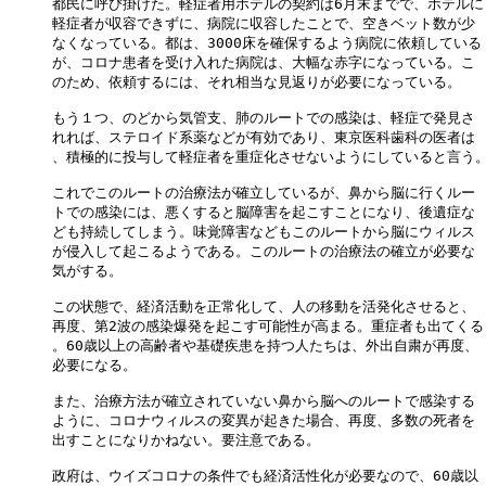
都民に呼び掛けた。軽症者用ホテルの契約は6月末までで、ホテルに

軽症者が収容できずに、病院に収容したことで、空きベット数が少

なくなっている。都は、3000床を確保するよう病院に依頼している

が、コロナ患者を受け入れた病院は、大幅な赤字になっている。こ

のため、依頼するには、それ相当な見返りが必要になっている。

もう１つ、のどから気管支、肺のルートでの感染は、軽症で発見さ

れれば、ステロイド系薬などが有効であり、東京医科歯科の医者は

、積極的に投与して軽症者を重症化させないようにしていると言う。
これでこのルートの治療法が確立しているが、鼻から脳に行くルー

トでの感染には、悪くすると脳障害を起こすことになり、後遺症な

ども持続してしまう。味覚障害などもこのルートから脳にウィルス

が侵入して起こるようである。このルートの治療法の確立が必要な

気がする。

この状態で、経済活動を正常化して、人の移動を活発化させると、

再度、第2波の感染爆発を起こす可能性が高まる。重症者も出てくる

。60歳以上の高齢者や基礎疾患を持つ人たちは、外出自粛が再度、

必要になる。

また、治療方法が確立されていない鼻から脳へのルートで感染する

ように、コロナウィルスの変異が起きた場合、再度、多数の死者を

出すことになりかねない。要注意である。

政府は、ウイズコロナの条件でも経済活性化が必要なので、60歳以
