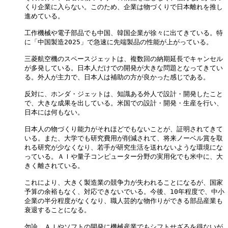
くり企業に入らない。このため、企業は物づくりで日本離れを推し

進めている。

工作機械や電子部品でも中国、韓国企業が徐々に出てきている。特

に「中国製造2025」で急速に先端製品の性能が上がっている。

三菱航空機のスペースジェットは、複数回の納期延長でキャンセル

が多発している。日本人だけでの開発が大きな問題となってきてい

る。外人が主力で、日本人は補助の方が良かった感じである。

反対に、ホンダ・ジェットは、知識ある外人で設計・開発したこと

で、大きな成果を出している。米国での設計・開発・生産を行い、

日本には何もない。

日本人の物づくり能力がそれほどでもないことが、証明されてきて

いる。また、大学でも研究費用が削減されて、将来ノーベル賞を取

れる研究が少なくなり、若手が研究生活を送れないような環境にな

っている。ＡＩや量子コンピューター分野の実用化でも米中に、大

きく離されている。

これにより、大きく製造業の競争力が失われることになるが、国家

予算の余裕もなく、対応できないでいる。今後、10年程度で、中小

企業の半分程度がなくなり、職人芸的な物作りができる部品産業も

衰退することになる。

勿論、ＡＩやソフトの開発に機械産業でもシフトせざるを得ないが
