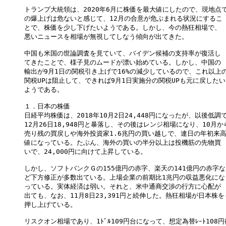
トランプ大統領は、2020年6月に株価を最大値にしたので、現地点で
の爆上げは危ないと感じて、12月の合意が危ぶまれる状況にするこ

とで、株価を少し下げたいようである。しかし、今の熱狂相場で、

悪いニュースを相場が無視してしなう傾向が出てきた。

中国も米国の世論調査を見ていて、バイデン候補の支持率が復活し

てきたことで、様子見のムードが漂い始めている。しかし、中国の

輸出が9月1日の関税引き上げで16%の減少しているので、これ以上の
関税UPは阻止して、できれば9月1日実施分の関税UPも元に戻したい

ようである。

１．日本の株価

日経平均株価は、2018年10月2日24,448円になったが、以後低調で
12月26日18,948円と暴落し、その後はレンジ相場になり、10月から
売り残の買戻しや海外投資家1.6兆円の買い越しで、連日の年初来高
値になっている。たぶん、海外の買いの半分以上は投機筋の先物買

いで、24,000円に向けて上昇している。

しかし、ソフトバンクＧの155億円の赤字、楽天の141億円の赤字な

ど下方修正が多数出ている。上場企業の前期比1兆円の収益悪化にな

っている。実体経済は弱い。それと、米中通商交渉の行方に心配が

出ても、なお、11月8日23,391円と続伸した。熱狂相場が日本株をも
押し上げている。

リスクオン相場であり、1ﾄﾞﾙ109円台になって、想定為替ﾚｰﾄ108円後