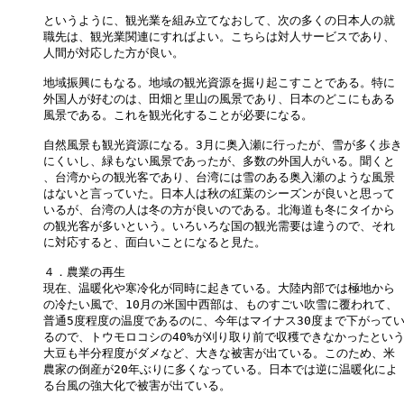
というように、観光業を組み立てなおして、次の多くの日本人の就

職先は、観光業関連にすればよい。こちらは対人サービスであり、

人間が対応した方が良い。

地域振興にもなる。地域の観光資源を掘り起こすことである。特に

外国人が好むのは、田畑と里山の風景であり、日本のどこにもある

風景である。これを観光化することが必要になる。

自然風景も観光資源になる。3月に奥入瀬に行ったが、雪が多く歩き

にくいし、緑もない風景であったが、多数の外国人がいる。聞くと

、台湾からの観光客であり、台湾には雪のある奥入瀬のような風景

はないと言っていた。日本人は秋の紅葉のシーズンが良いと思って

いるが、台湾の人は冬の方が良いのである。北海道も冬にタイから

の観光客が多いという。いろいろな国の観光需要は違うので、それ

に対応すると、面白いことになると見た。

４．農業の再生

現在、温暖化や寒冷化が同時に起きている。大陸内部では極地から

の冷たい風で、10月の米国中西部は、ものすごい吹雪に覆われて、

普通5度程度の温度であるのに、今年はマイナス30度まで下がってい
るので、トウモロコシの40%が刈り取り前で収穫できなかったという
大豆も半分程度がダメなど、大きな被害が出ている。このため、米

農家の倒産が20年ぶりに多くなっている。日本では逆に温暖化によ

る台風の強大化で被害が出ている。
