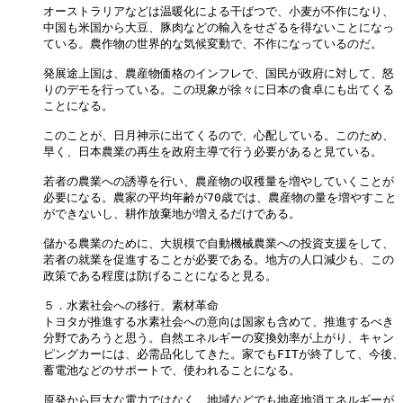
オーストラリアなどは温暖化による干ばつで、小麦が不作になり、

中国も米国から大豆、豚肉などの輸入をせざるを得ないことになっ

ている。農作物の世界的な気候変動で、不作になっているのだ。

発展途上国は、農産物価格のインフレで、国民が政府に対して、怒

りのデモを行っている。この現象が徐々に日本の食卓にも出てくる

ことになる。

このことが、日月神示に出てくるので、心配している。このため、

早く、日本農業の再生を政府主導で行う必要があると見ている。

若者の農業への誘導を行い、農産物の収穫量を増やしていくことが

必要になる。農家の平均年齢が70歳では、農産物の量を増やすこと

ができないし、耕作放棄地が増えるだけである。

儲かる農業のために、大規模で自動機械農業への投資支援をして、

若者の就業を促進することが必要である。地方の人口減少も、この

政策である程度は防げることになると見る。

５．水素社会への移行、素材革命

トヨタが推進する水素社会への意向は国家も含めて、推進するべき

分野であろうと思う。自然エネルギーの変換効率が上がり、キャン

ピングカーには、必需品化してきた。家でもFITが終了して、今後、
蓄電池などのサポートで、使われることになる。

原発から巨大な電力ではなく、地域などでも地産地消エネルギーが
