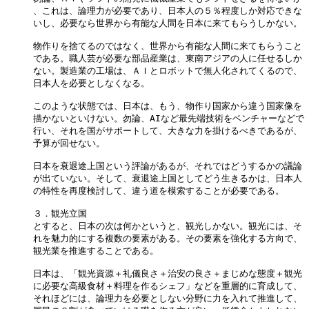
、これは、論理力が必要であり、日本人の５％程度しか対応できな

いし、必要なら世界から有能な人間を日本に来てもらうしかない。

物作りを捨てるのではなく、世界から有能な人間に来てもらうこと

である。職人芸が必要な部品産業は、東南アジアの人に任せるしか

ない。製造業の工場は、ＡＩとロボットで無人化されてくるので、

日本人を必要としなくなる。

このような状態では、日本は、もう、物作り国家から違う国家像を

描かないといけない。勿論、AIなど最先端技術をベンチャーなどで

行い、それを国がサポートして、大きな力を掛けるべきであるが、

予算が回せない。

日本を衰退途上国という評論があるが、それではどうするかの議論

が出ていない。そして、衰退途上国としてどう生きるかは、日本人

の特性を再度検討して、違う道を模索することが必要である。

３．観光立国

とすると、日本の次は何かというと、観光しかない。観光には、そ

れを魅力的にする複数の要素がある。その要素を強化する方向で、

観光業を推進することである。

日本は、「観光資源＋礼儀良さ＋治安の良さ＋まじめな態度＋観光

に必要な高級食材＋料理を作るシェフ」などを重層的に育成して、

それほどには、論理力を必要としない分野に力を入れて推進して、
