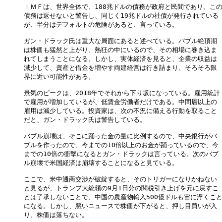
ＩＭＦは、世界全体で、188兆ドルの債務が政府と民間であり、この
債務は返せないと警告し、同じく19兆ドルの社債が発行されている

が、半分はデフォルトの危険があると、言っている。

ガン・ドラック氏は重大な局面にあると述べている。バブル絶頂期

は株価も猛然と上がり、熱狂の中にいるので、その相場に巻き込ま

れてしまうことになる。しかし、実体経済を見ると、企業の収益は

減少して、資産と借金を増やす両建経営は行き詰まり、そろそろ限

界に近い可能性がある。

景気のピークは、2018年でそれから下り坂になっている。雇用統計

で雇用が増加しているが、低賃金労働者だけである。中間層以上の

雇用は減少している。投資家は、次の不況に備える行動を取ること

だと、ガン・ドラック氏は警告している。

バブル崩壊は、そこに踊った金の量に比例するので、中央銀行がバ

ブルを作ったので、今までの10倍以上のお金が踊っているので、今

までの10倍の衝撃になるとガン・ドラックは言っている。次のバブ

ル崩壊で米国経済は崩壊することになると見ている。

ここで、米中通商交渉が破綻すると、そのトリガーになりかねない

と見るが、トランプ大統領の9月1日分の関税引き上げを元に戻すこ

とは了承しないことで、中国の農産物輸入500億ドルも宙に浮くこと
になる。しかし、悪いニュースで株価が下がると、押し目買いが入

り、株価は落ちない。
