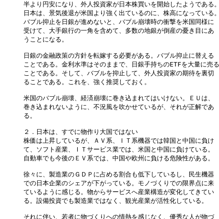
半より円安になり、外人投資家が日本株買いを開始したようである。
日本は、景気後退が米国より強く出ているのに、株高になっている。
バブル抑止を日銀が進めないと、バブル崩壊時の衝撃を米国同様に

受けて、大手銀行の一角を含めて、多数の地銀が倒産の憂き目にあ

うことになる。

日銀の金融政策の方針を転嫁する必要がある。バブル抑止に替える

ことである。金利水準はそのままで、日銀手持ちのETFを大量に売る
ことである。そして、バブルを抑止して、外人投資家の期待を裏切

ることである。これを、強く推奨しておく。

米国のバブル崩壊、経済崩壊に巻き込まれてはいけない。ＥＵは、

巻き込まれないように、不況風を吹かせているが、それが正解であ

る。

２．日本は、すでに物作り大国ではない

株価は上昇しているが、ＡＶ系、ＩＴ系機器では韓国と中国に負け

て、ソフト産業、ＩＴサービス業では、米国と中国に負けている。

自動車でも今後のＥＶ系では、中国や欧州に負ける危険性がある。

徐々に、製造業のＧＤＰに占める割合も低下しているし、民生機器

での日本企業のシェアが下がっている。モノづくりでの限界点に来

ているように感じる。物からサービスへ産業構造が変化してきてい

る。設備投資でも製造業ではなく、観光産業が活性化している。

それに伴い、若者に物づくりへの情熱を感じなく、優秀な人が物づ
