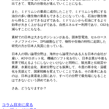
出てきて、電気の分散化が進んでいくことになる。

また、ミドリムシの量産に成功したことで、ミドリムシを餌にする

油分の多い微生物の量産もできることになっている。石油が微生物

から得ることができるはずである。ミドリムシから石油にするより

効率が大きく上がるはずである。自然エネルギー利用であり、CO2を
減らすことにもなる。

素材での日本は大きなポジションがある。固体型電池、セルロース

・ナノファイバー、IPS細胞などで、物性や生物の特性に起因した

研究の方が日本人気質に合っている。

日本人の弱い論理分野は、海外から論理力のある人を日本の会社が

雇い、AIやロボット化、機械のソフト化を行い、日本企業が今後も

世界で戦えるようにしないといけないと同時に、観光業と伝統芸や

農家、水素社会化、素材分野などを振興して、今度の寒冷化・温暖

化を見据えて、国家戦略を変えていくことである。その基本にある

のは、日本は衰退途上国にあり、すべての分野で最先端になること

はできないという諦めであろう。

さあ、どうなりますか？

コラム目次に戻る