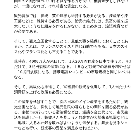
国民の８割が食べていける職を作る方が良い。低賃金かもしれない

が、一流になれば、それ相当な賃金になる。

観光資源では、伝統工芸の世界も維持する必要がある。漆産業や漆

工芸などは、維持する必要がある。治安の維持には、貧富の差を拡

大しないような仕組みを作るしかない。まじめさは、論語教育など

が必要である。

そして、観光立国化することで、最低の職を確保しておくことであ

るが、これは、フランスやスイスと同じ戦略でもある。日本のスイ

ス化やフランス化とも言えることである。

現時点、4000万人が来日して、1人20万円程度を日本で使うと、それ
だけで、8兆円規模の産業になる。ＩＲなど観光での消費を増やせば

、10兆円規模になる。携帯電話やコンビニの市場規模と同じレベルに
なる。

そして、高級化も推進して、富裕層の観光を促進して、1人当たりの

消費額を上げる政策も必要になる。

この産業を延ばすことで、次の日本のメイン産業をするために、観

光公害などを、抑制して地元住民の暮らしとの調和を図る必要があ

る。京都市の行っている宿泊税などは、迷惑を金に代えて、市民生

活を保護したり、舞妓さんを見ようと観光客が大勢来る祇園などは

、地域に入る木戸銭を取ればよいような気がする。舞妓を見るショ

ーなども行い、観光客の要望を満足させればよい。
