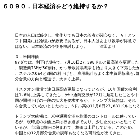
６０９０．日本経済をどう維持するか？
日本の人口は減少し、物作りでも日本の若者が関心なく、ＡＩとソ

フト開発には論理力が必要であるが、日本人はあまり数学が得意で

はない。日本経済の今後を検討しよう。　　　津田より

０．米国株価

NYダウは、利下げ期待で、7月16日27,398ドルと最高値を更新した
、製造業ISMが50割れ、かつ米欧貿易戦争も始まり大きく下落したが
、ステルスQE4と3回の利下げと、雇用統計もよく米中貿易協議も､部
分合意の方向と報道で、大きく上昇｡

リスクオン相場で連日最高値更新になっているが、10年国債の金利

は1.6%に上昇してきたし、米中通商交渉が12月に延期したことや中

国が関税下げの一段の拡大を要求するが、トランプ大統領は、それ

を合意していないとしたのに、6ドル高の11月8日27,681ドルになる
トランプ大統領は、米中通商交渉を株価のコントロールに使ってい

るが、現時点の株価上昇は行き過ぎであり、少し止めたいと思って

いるが、市場は熱狂に包まれて、株価は上昇している。このため、

中国との12月部分合意の調印もなくなる可能性が出てきた。
