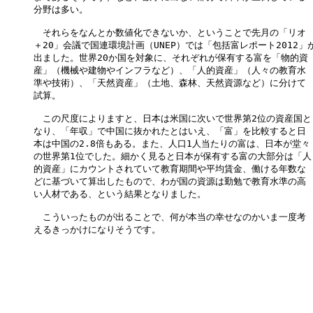
分野は多い。

　それらをなんとか数値化できないか、ということで先月の「リオ

＋20」会議で国連環境計画（UNEP）では「包括富レポート2012」が
出ました。世界20か国を対象に、それぞれが保有する富を「物的資

産」（機械や建物やインフラなど）、「人的資産」（人々の教育水

準や技術）、「天然資産」（土地、森林、天然資源など）に分けて

試算。

　この尺度によりますと、日本は米国に次いで世界第2位の資産国と

なり、「年収」で中国に抜かれたとはいえ、「富」を比較すると日

本は中国の2.8倍もある。また、人口1人当たりの富は、日本が堂々

の世界第1位でした。細かく見ると日本が保有する富の大部分は「人

的資産」にカウントされていて教育期間や平均賃金、働ける年数な

どに基づいて算出したもので、わが国の資源は勤勉で教育水準の高

い人材である、という結果となりました。

　こういったものが出ることで、何が本当の幸せなのかいま一度考

えるきっかけになりそうです。
