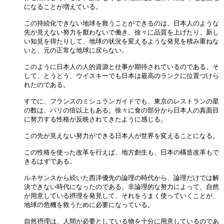
になることが増えている。

この持続化できない地球を救うことができるのは、日本人のような

先が見えない努力を厭わないで働き、徐々に品質を上げたり、新し

い知見を得たりして、地球の状況を変えるような発見を積み重ねな

いと、元の正常な地球に戻らない。

このように日本人の人的資源と仕事が期待されているのである。そ

して、とうとう、ウイスキーでも日本は最高のランクに位置づけら

れたのである。

すでに、フランスのミシュランガイドでも、東京のレストランの星

の数は、パリの倍以上もある。徐々に食の部分から日本人の真面目

に努力する性格が反映されてきたように感じる。

この先が見えない努力ができる日本人が世界を変えることになる。

この性格を使った改革を行えば、地方創生も、日本の構造改革もで

きるはずである。

ルネサンスから続いた西洋優先の論理の時代から、論理だけでは解

決できない時代になったのである。非論理的な努力によって、自然

が用意している摂理を発見して、それをうまく使っていくことが、

地球の危機を救うために必要になっている。

自然摂理は、人間が必要としている物を十分に用意しているのであ
