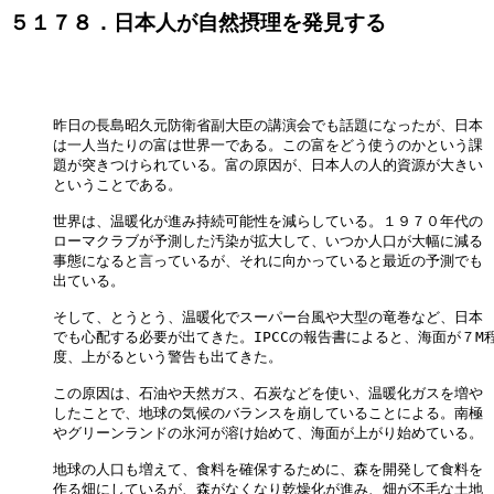
５１７８．日本人が自然摂理を発見する
昨日の長島昭久元防衛省副大臣の講演会でも話題になったが、日本

は一人当たりの富は世界一である。この富をどう使うのかという課

題が突きつけられている。富の原因が、日本人の人的資源が大きい

ということである。

世界は、温暖化が進み持続可能性を減らしている。１９７０年代の

ローマクラブが予測した汚染が拡大して、いつか人口が大幅に減る

事態になると言っているが、それに向かっていると最近の予測でも

出ている。

そして、とうとう、温暖化でスーパー台風や大型の竜巻など、日本

でも心配する必要が出てきた。IPCCの報告書によると、海面が７M程
度、上がるという警告も出てきた。

この原因は、石油や天然ガス、石炭などを使い、温暖化ガスを増や

したことで、地球の気候のバランスを崩していることによる。南極

やグリーンランドの氷河が溶け始めて、海面が上がり始めている。

地球の人口も増えて、食料を確保するために、森を開発して食料を

作る畑にしているが、森がなくなり乾燥化が進み、畑が不毛な土地
