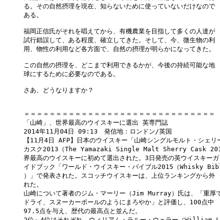
る。その自然摂理を現在、知らないために使っていないだけなので

ある。

福岡正信氏がそれを唱えてから、有機農業を目指して多くの人達が

試行錯誤して、ある程度、確立してきた。そして、今、微生物の利

用、物性の利用など各方面で、自然の摂理が明らかになってきた。

この自然の摂理を、どこまで利用できるかが、今後の持続可能な地

球にするために必要なのである。

さあ、どうなりますか？

＝＝＝＝＝＝＝＝＝＝＝＝＝＝＝＝＝＝＝＝＝＝＝＝＝＝＝＝＝＝

「山崎」、世界最高のウイスキーに選出 英専門誌

2014年11月04日 09:13　発信地：ロンドン/英国

【11月4日 AFP】日本のウイスキー「山崎シングルモルト・シェリー
カスク2013（The Yamazaki Single Malt Sherry Cask 2
界最高のウイスキーに初めて選出された。3日発売の英ウイスキーガ

イドブック「ワールド・ウイスキー・バイブル2015（Whisky Bibl
）」で発表された。スコッチウイスキーは、上位ランキングから外

れた。

山崎について著者のジム・マーリー（Jim Murray）氏は、「重厚で
ドライ、スヌーカーボールのようにまろやか」と評価し、100点中

97.5点を与え、歴代の最高点と並んだ。

2位～4位はそれぞれ、ウィリアム・ラルー・ウェラー（William Lar