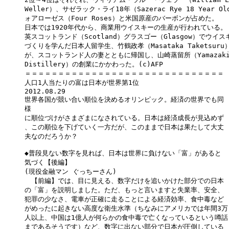
Weller）、サゼラック・ライ18年（Sazerac Rye 18 Year Ol
ォアローゼス（Four Roses）と米国原産のバーボンが占めた。

日本では1920年代から、商業用ウイスキーの生産が行われている。

英スコットランド（Scotland）グラスゴー（Glasgow）でウイスキ
づくりを学んだ日本人留学生、竹鶴政孝（Masataka Taketsuru）
が、スコットランド人の妻とともに帰国し、山崎蒸留所（Yamazaki 
Distillery）の創業にかかわった。(c)AFP

＝＝＝＝＝＝＝＝＝＝＝＝＝＝＝＝＝＝＝＝＝＝＝＝＝＝＝＝＝＝

人口1人当たりの富は日本が世界第1位

2012.08.29 

世界各国が競い合い順位を決めるオリンピック。経済の世界でも同

様

に順位づけがさまざまになされている。日本は経済成長が見込めず

、この順位を下げていく一方だが、このままで日本は果たして大丈

夫なのだろうか？

◆普段見ない数字を見れば、日本は世界に負けない「富」があると

気づく【後編】

(現役金融マン ぐっちーさん)

　【前編】では、目に見える、数字だけを追いかけた部分での日本

の「富」を説明しました。ただ、もっと言いますと失業率、安全、

犯罪の少なさ、電車が正確に走ることによる経済効率、食中毒など

がめったに起きない高度な衛生水準（ちなみにアメリカでは年間3万

人以上、中国は1億人が何らかの食中毒で亡くなっているという噂話

まであるそうです）など、数字に出ない部分で日本が圧倒している
