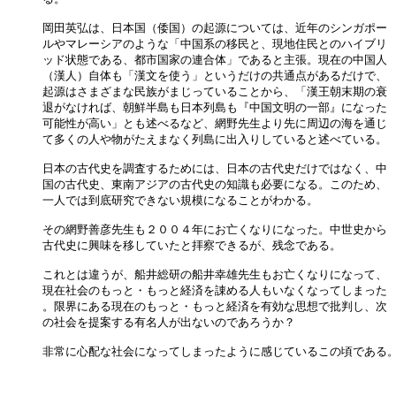
岡田英弘は、日本国（倭国）の起源については、近年のシンガポー

ルやマレーシアのような「中国系の移民と、現地住民とのハイブリ

ッド状態である、都市国家の連合体」であると主張。現在の中国人

（漢人）自体も「漢文を使う」というだけの共通点があるだけで、

起源はさまざまな民族がまじっていることから、「漢王朝末期の衰

退がなければ、朝鮮半島も日本列島も『中国文明の一部』になった

可能性が高い」とも述べるなど、網野先生より先に周辺の海を通じ

て多くの人や物がたえまなく列島に出入りしていると述べている。

日本の古代史を調査するためには、日本の古代史だけではなく、中

国の古代史、東南アジアの古代史の知識も必要になる。このため、

一人では到底研究できない規模になることがわかる。

その網野善彦先生も２００４年にお亡くなりになった。中世史から

古代史に興味を移していたと拝察できるが、残念である。

これとは違うが、船井総研の船井幸雄先生もお亡くなりになって、

現在社会のもっと・もっと経済を諌める人もいなくなってしまった

。限界にある現在のもっと・もっと経済を有効な思想で批判し、次

の社会を提案する有名人が出ないのであろうか？

非常に心配な社会になってしまったように感じているこの頃である。