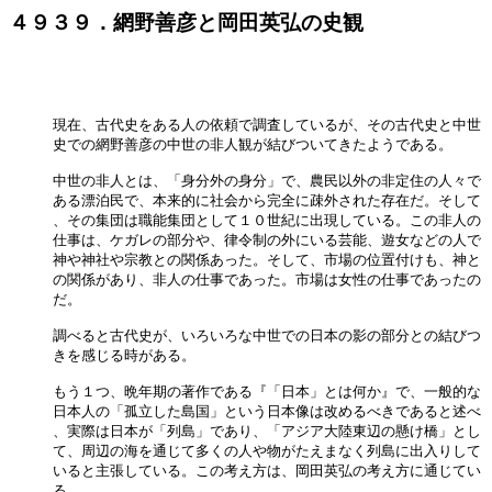
４９３９．網野善彦と岡田英弘の史観
現在、古代史をある人の依頼で調査しているが、その古代史と中世

史での網野善彦の中世の非人観が結びついてきたようである。

中世の非人とは、「身分外の身分」で、農民以外の非定住の人々で

ある漂泊民で、本来的に社会から完全に疎外された存在だ。そして

、その集団は職能集団として１０世紀に出現している。この非人の

仕事は、ケガレの部分や、律令制の外にいる芸能、遊女などの人で

神や神社や宗教との関係あった。そして、市場の位置付けも、神と

の関係があり、非人の仕事であった。市場は女性の仕事であったの

だ。

調べると古代史が、いろいろな中世での日本の影の部分との結びつ

きを感じる時がある。

もう１つ、晩年期の著作である『「日本」とは何か』で、一般的な

日本人の「孤立した島国」という日本像は改めるべきであると述べ

、実際は日本が「列島」であり、「アジア大陸東辺の懸け橋」とし

て、周辺の海を通じて多くの人や物がたえまなく列島に出入りして

いると主張している。この考え方は、岡田英弘の考え方に通じてい

る。
