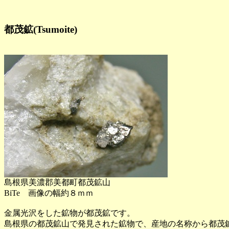
都茂鉱(Tsumoite)
島根県美濃郡美都町都茂鉱山
BiTe 画像の幅約８ｍｍ
金属光沢をした鉱物が都茂鉱です。
島根県の都茂鉱山で発見された鉱物で、産地の名称から都茂