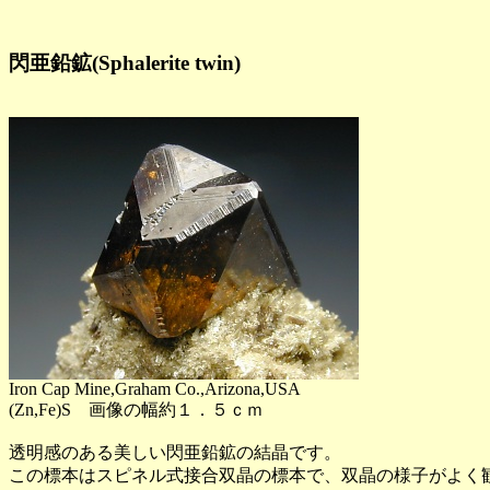
閃亜鉛鉱(Sphalerite twin)
Iron Cap Mine,Graham Co.,Arizona,USA
(Zn,Fe)S 画像の幅約１．５ｃｍ
透明感のある美しい閃亜鉛鉱の結晶です。
この標本はスピネル式接合双晶の標本で、双晶の様子がよく