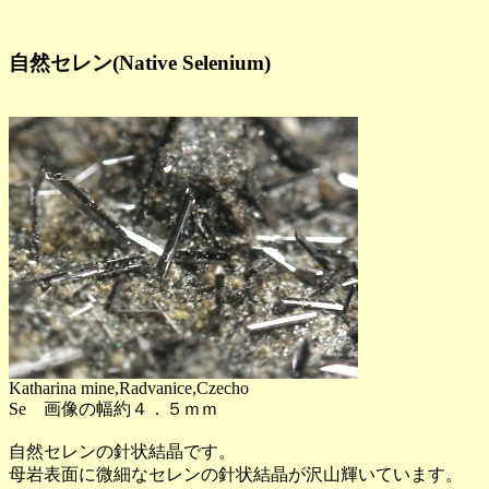
自然セレン(Native Selenium)
Katharina mine,Radvanice,Czecho
Se 画像の幅約４．５ｍｍ
自然セレンの針状結晶です。
母岩表面に微細なセレンの針状結晶が沢山輝いています。