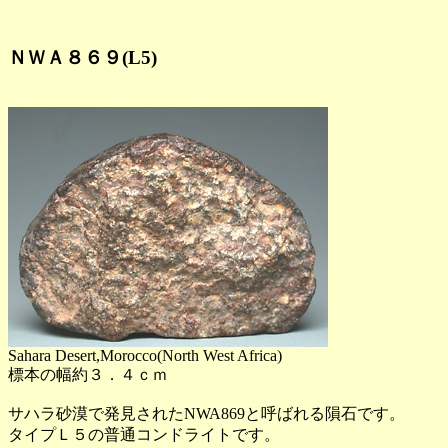
ＮＷＡ８６９(L5)
Sahara Desert,Morocco(North West Africa)
標本の幅約３．４ｃｍ
サハラ砂漠で発見されたNWA869と呼ばれる隕石です。
タイプＬ５の普通コンドライトです。