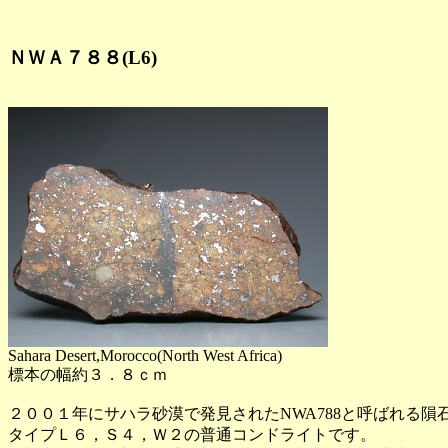
ＮＷＡ７８８(L6)
Sahara Desert,Morocco(North West Africa)
標本の幅約３．８ｃｍ
２００１年にサハラ砂漠で発見されたNWA788と呼ばれる隕
タイプＬ６，Ｓ４，Ｗ２の普通コンドライトです。