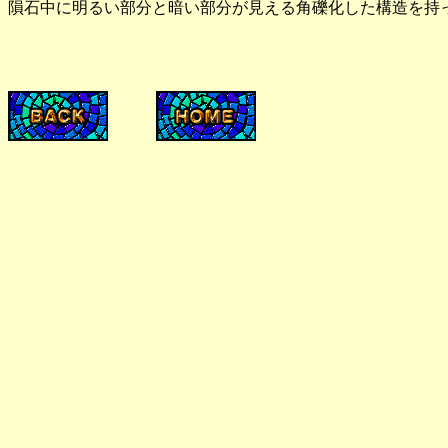
隕石中に明るい部分と暗い部分が見える角礫化した構造を持