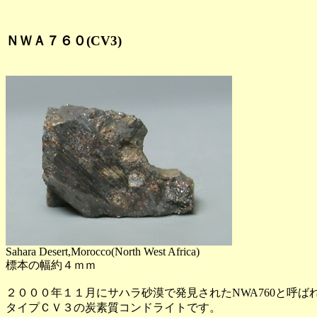
ＮＷＡ７６０(CV3)
Sahara Desert,Morocco(North West Africa)
標本の幅約４ｍｍ
２０００年１１月にサハラ砂漠で発見されたNWA760と呼ば
タイプＣＶ３の炭素質コンドライトです。