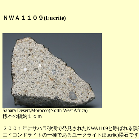
ＮＷＡ１１０９(Eucrite)
Sahara Desert,Morocco(North West Africa)
標本の幅約１ｃｍ
２００１年にサハラ砂漠で発見されたNWA1109と呼ばれる
エイコンドライトの一種であるユークライト(Eucrite)隕石で