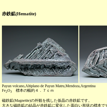
赤鉄鉱(Hematite)
Payun volcano,Altiplano de Payun Matru,Mendoza,Argentina
Fe
O
標本の幅約４．７ｃｍ
2
3
磁鉄鉱(Magnetite)の外観を残した仮晶の赤鉄鉱です。
大きな磁鉄鉱の結晶が赤鉄鉱に変化した面白い形状の標本で