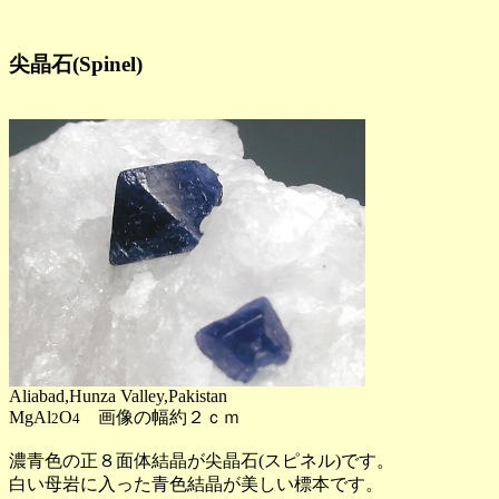
尖晶石(Spinel)
Aliabad,Hunza Valley,Pakistan
MgAl
O
画像の幅約２ｃｍ
2
4
濃青色の正８面体結晶が尖晶石(スピネル)です。
白い母岩に入った青色結晶が美しい標本です。