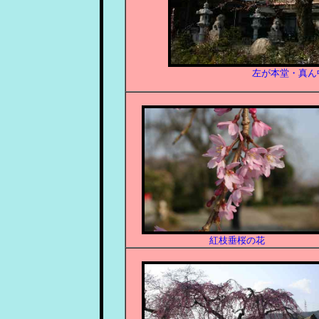
左が本堂・真ん
紅枝垂桜の花