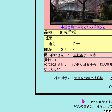
本堂と染井吉野と紅枝垂桜(右)
品種： 紅枝垂桜
指定：
目通り： １．２米
開花： ３月下～
問い合わせ先
：
秦野市
か白泉寺
撮影メモ
：
06/03/28 撮影： 形の良い紅枝垂桜、
なるらしい。
神奈川県内：
萱葺きの蔵と枝垂桜
←
作
このＷｅｂサイト
写真の画質は一部落とし