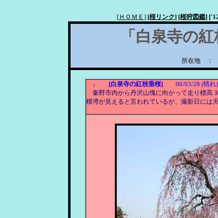
[
ＨＯＭＥ
]
[
桜リンク
]
[
桜狩図鑑
]
['
「白泉寺の紅
所在地 ：
↓
[白泉寺の紅枝垂桜]
06/03/28 (晴れ)
秦野市内から丹沢山塊に向かって走り標高３
模湾が見えると言われているが、撮影日には