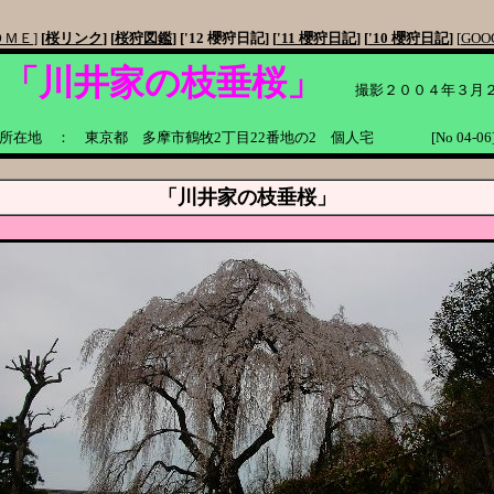
ＯＭＥ
]
[
桜リンク
]
[
桜狩図鑑
]
['12 櫻狩日記]
[
'11 櫻狩日記
]
[
'10 櫻狩日記
]
[
GOO
「川井家の枝垂桜」
撮影２００４年３月２
所在地 ： 東京都 多摩市鶴牧2丁目22番地の2 個人宅 [No 04-06
「川井家の枝垂桜」