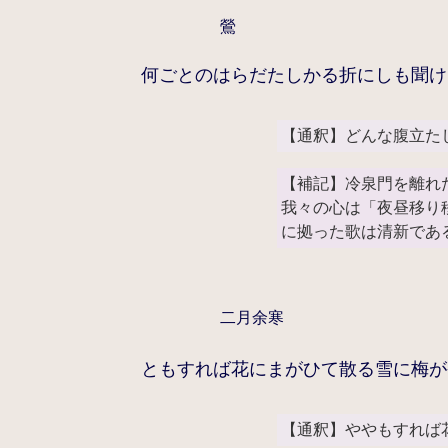
鶯
何ごとのはらだたしかる折にしも聞け
【通釈】どんな腹立た
【補記】冷泉門を離れ
我々の心は「夜昼移り
に拠った歌は清新であ
二月余寒
ともすれば花にまがひて散る雪に梅が
【通釈】ややもすれば