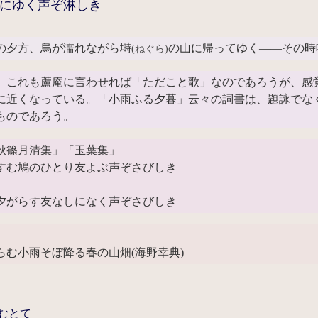
にゆく声ぞ淋しき
の夕方、烏が濡れながら塒
の山に帰ってゆく――その時
(ねぐら)
。これも蘆庵に言わせれば「ただこと歌」なのであろうが、感
に近くなっている。「小雨ふる夕暮」云々の詞書は、題詠でな
ものであろう。
秋篠月清集」「玉葉集」
すむ鳩のひとり友よぶ声ぞさびしき
夕がらす友なしになく声ぞさびしき
らむ小雨そぼ降る春の山畑(海野幸典)
むとて