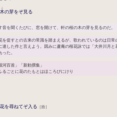
こ
木
の芽をぞ見る
す音を聞くたびに、窓を開けて、軒の桜の木の芽を見るのだ。
花を促すとの古来の常識を踏まえるが、歌われているのは日常
に達した作と言えよう。因みに蘆庵の桜花詠では「大井川月と
あった。
堀河百首」「新勅撰集」
ふるごとに花のたもとはほころびにけり
花を尋ねてぞ入る
［拾］