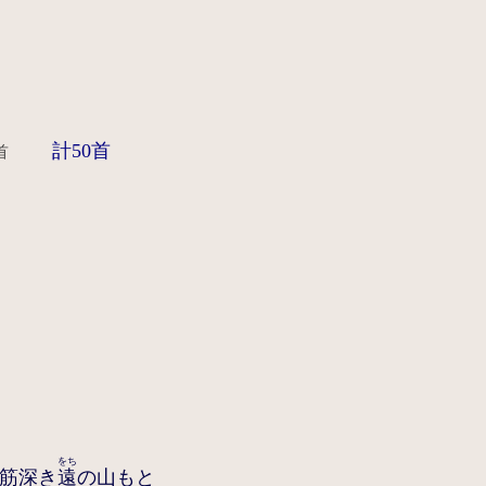
計50首
首
をち
筋深き
遠
の山もと