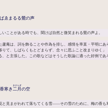
ばゑまるる鶯の声
しいことがある時でも、聞けば自然と微笑まれる鶯の声よ。
た蘆庵は、詞を飾ることや作為を排し、感情を率直・平明にあ
移りて、しばらくもとどまらず、念々に思ふこと改まりゆく」
る、と主張した。この歌などはそうした歌論に適った好例であ
きさらぎ
香寒き
二月
の空
花と見まがわれて落ちてくる雪――その雪のために、梅の香も