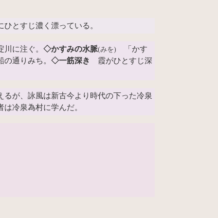
にひとすじ濃く漂っている。
淀川に注ぐ。
◇かすみの水脈
「かす
(みを)
船の通りみち。
◇一筋深き
霞がひとすじ深
えるが、詠風は新古今より時代の下った冷泉
者は冷泉為村に学んだ。