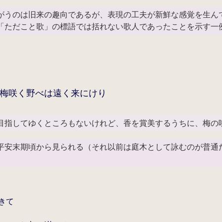
がうのは旧来の趣向であるが、表現の工夫が新鮮な感覚を生ん
「ただこと歌」の標語では括れない歌人であったことを示す一
梅咲く野べは遠く来にけり
目指してゆくところもないけれど、香を賞美するうちに、梅の
平安末期頃から見られる（それ以前は庭木として詠むのが普通
きて