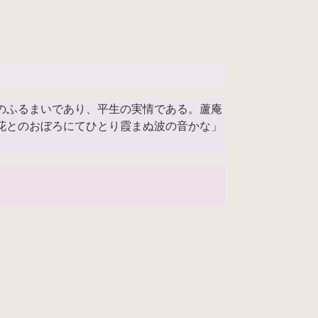
のふるまいであり、平生の実情である。蘆庵
花とのおぼろにてひとり霞まぬ波の音かな」