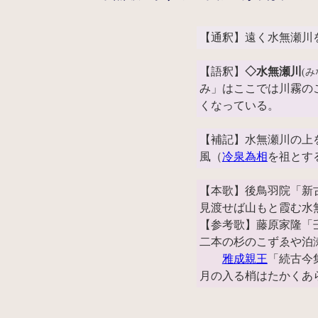
【通釈】遠く水無瀬川
【語釈】
◇水無瀬川
(み
み」はここでは川霧の
くなっている。
【補記】水無瀬川の上
風（
冷泉為相
を祖とす
【本歌】後鳥羽院「新
見渡せば山もと霞む水
【参考歌】藤原家隆「
二本の杉のこずゑや泊
雅成親王
「続古今
月の入る梢はたかくあ