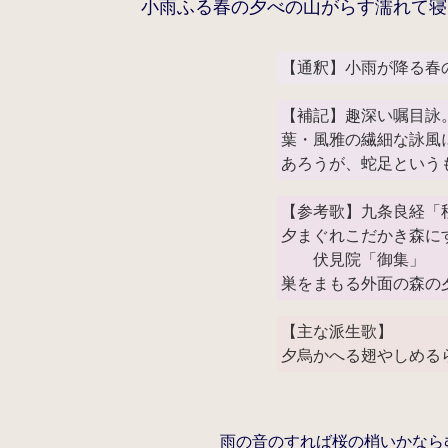
小雨ふる春の夕べの山がらす濡れて寝
【通釈】小雨が降る春
【補記】趣深い嘱目詠
葉・風雅の繊細な詠風
あろうが、蛇足という
【参考歌】九条良経「
夕まぐれこだかき森に
伏見院「御集」
巣をまもる外面の森の
【主な派生歌】
夕烏かへる翅やしめる
雨の音のすれば桜の梢いかなら