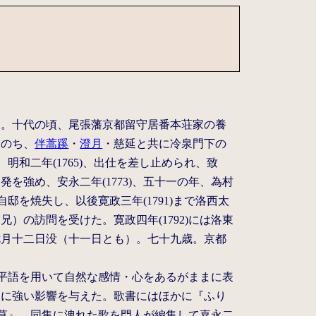
刀。十代の頃、尾張藩京都留守居番本荘家の養
（のち、
伴蒿蹊
・
澄月
・慈延と共に冷泉門下の
明和二年(1765)、出仕を差し止められ、致
強め、安永二年(1773)、五十一の年、為村
邸を焼失し、以後寛政三年(1791)まで洛西太
の訪問を受けた。寛政四年(1792)には洛東
七月十二日没（十一日とも）。七十九歳。京都
の平語を用いて自然な感情・心をあるがままに表
人に強い影響を与えた。歌書にはほかに『ふり
詠草』、同集に洩れた歌を門人が編集して嘉永二