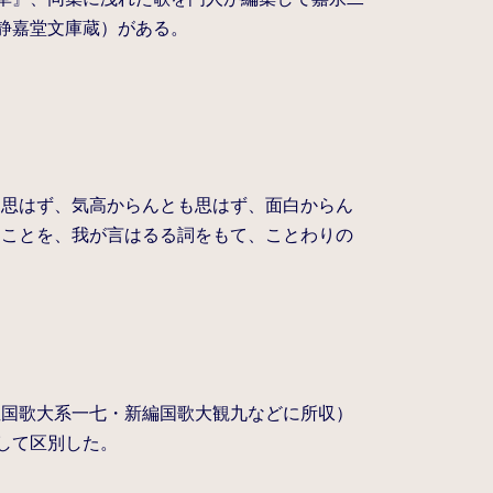
（静嘉堂文庫蔵）がある。
も思はず、気高からんとも思はず、面白からん
ることを、我が言はるる詞をもて、ことわりの
註国歌大系一七・新編国歌大観九などに所収）
して区別した。