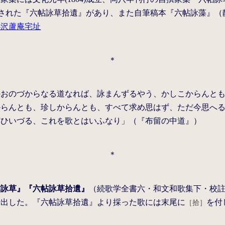
に刊行された『六帖詠草拾遺』があり、また自筆稿本『六帖詠藻』
小沢蘆庵宅址
＊
のおのづからなる道なれば、詠まんずるやう、かしこからんと
からんとも、珍しからんとも、すべて求め思はず、ただ今思へ
言ひいづる、これを歌とはいふなり」（『布留の中道』）
＊
帖詠草』『六帖詠草拾遺』
（続歌学全書六・和文和歌集下・校
抄出した。『六帖詠草拾遺』より採った歌には末尾に
を付
［拾］