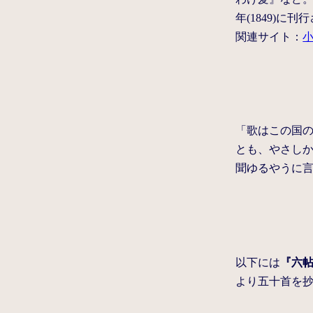
年(1849)
関連サイト：
「歌はこの国
とも、やさし
聞ゆるやうに
以下には
『六
より五十首を