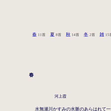
春
夏
秋
冬
雑
11首
8首
14首
2首
15
春
河上霞
水無瀬川かすみの水脈のあらはれて一