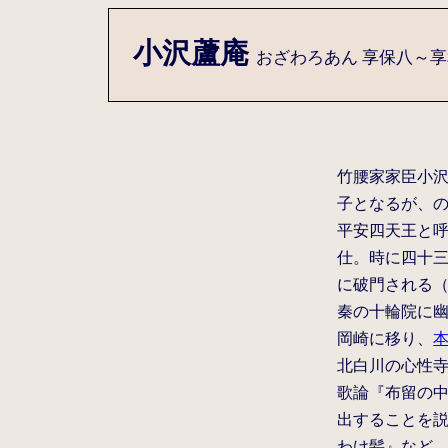
小沢蘆庵
おざわろあん 享保八～享和
竹腰家家臣小
子となるが、
平安四天王と呼
仕。時に四十三
に破門される（
秦の十輪院に幽
岡崎に移り、
北白川の心性
歌論『布留の中
出することを
わけ髪』など。