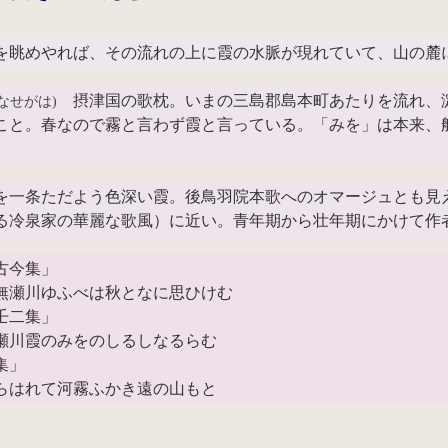
を眺めやれば、その流れの上に霞の水脈が現れていて、山の麓
摂津国の歌枕。いまの三島郡島本町あたりを流れ、
なせがは)
こと。春なので霧と言わず霞と言っている。「みを」は本来、
を一条ただよう色深い霞。後鳥羽院本歌へのオマージュとも見
る冷泉家の華麗な歌風）に近い。青年期から壮年期にかけて作
古今集」
無瀬川ゆふべは秋となに思ひけむ
壬二集」
瀬川霞のみをのしるしなるらむ
集」
らはれて河霧ふかき遠の山もと