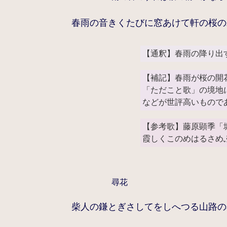
春雨の音きくたびに窓あけて軒の桜の
【通釈】春雨の降り出
【補記】春雨が桜の開
「ただこと歌」の境地
などが世評高いもので
【参考歌】藤原顕季「
霞しくこのめはるさめ
尋花
柴人の鎌とぎさしてをしへつる山路の