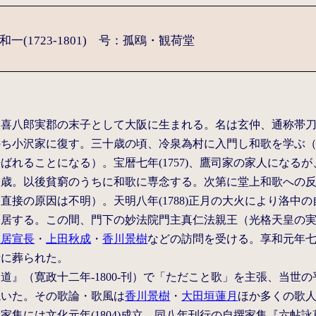
一(1723-1801) 号：孤鴎・観荷堂
沢喜八郎実郡の末子として大阪に生まれる。名は玄仲、通称帯
のち小沢家に復す。三十歳の頃、冷泉為村に入門し和歌を学ぶ
ばれることになる）。宝暦七年(1757)、鷹司家の家人になるが、
歳。以後貧窮のうちに和歌に専念する。次第に堂上和歌への反発を
直接の原因は不明）。天明八年(1788)正月の大火により洛中の自
居する。この間、門下の妙法院門主真仁法親王（光格天皇の実兄）
本居宣長
・
上田秋成
・
香川景樹
などの訪問を受ける。享和元年
寺に葬られた。
道』（寛政十二年-1800-刊）で「ただこと歌」を主張、当世
説いた。その歌論・歌風は
香川景樹
・
大田垣蓮月
ほか多くの歌
家集には文化元年(1804)成立、同八年刊行の自撰家集『六帖