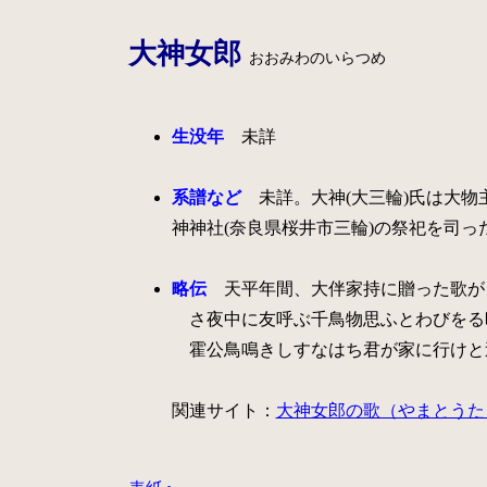
大神女郎
おおみわのいらつめ
生没年
未詳
系譜など
未詳。大神(大三輪)氏は大物主
神神社(奈良県桜井市三輪)の祭祀を司った
略伝
天平年間、大伴家持に贈った歌が
さ夜中に友呼ぶ千鳥物思ふとわびをる時に鳴
霍公鳥鳴きしすなはち君が家に行けと追ひし
関連サイト：
大神女郎の歌（やまとうた