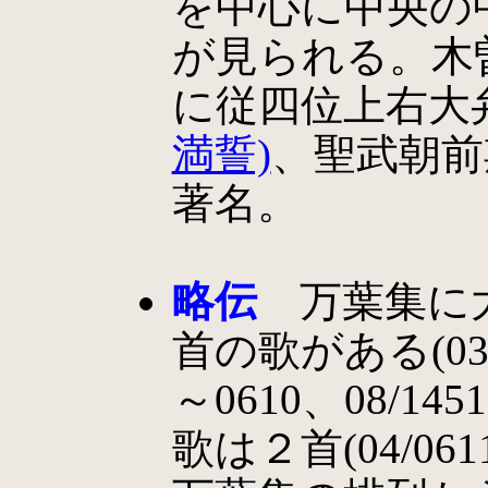
を中心に中央の
が見られる。木
に従四位上右大
満誓)
、聖武朝前
著名。
略伝
万葉集に大
首の歌がある(03/0
～0610、08/1
歌は２首(04/06