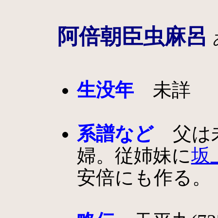
阿倍朝臣虫麻呂
生没年
未詳
系譜など
父は未
婦。従姉妹に
坂
安倍にも作る。