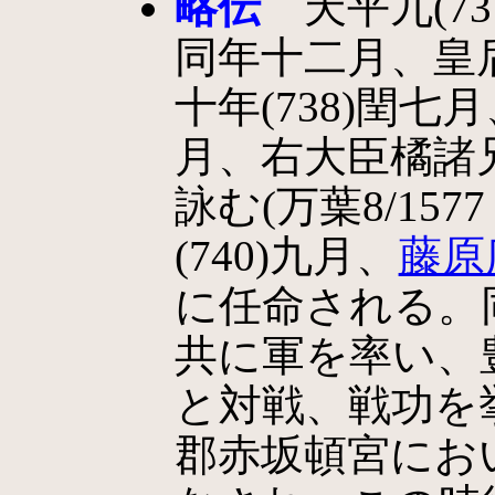
略伝
天平九(73
同年十二月、皇
十年(738)閏
月、右大臣橘諸
詠む(万葉8/157
(740)九月、
藤原
に任命される。
共に軍を率い、
と対戦、戦功を
郡赤坂頓宮にお